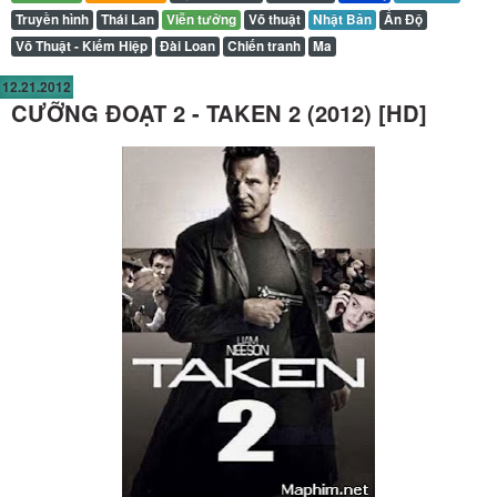
Truyền hình
Thái Lan
Viễn tưởng
Võ thuật
Nhật Bản
Ấn Độ
Võ Thuật - Kiếm Hiệp
Đài Loan
Chiến tranh
Ma
12.21.2012
CƯỠNG ĐOẠT 2 - TAKEN 2 (2012) [HD]