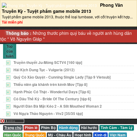
Phong Vân
Truyền Kỳ - Tuyệt phẩm game mobile 2013‎
Tuyệt phẩm game mobile 2013, thuộc thể loại turnbase, với cốt truyện kết hợp...
Tải miễn phí
Thông báo :
Những thước phim quý báu về người anh hùng dân
tộc "
Võ Nguyên Giáp
"
Top
của
tuần
Truyền thuyết Ju-Mông SCTV4 [160 tập]
W
Hài Kịch Dung Tục - Vulgaria (2012)
W
Quý Cô Xảo Quyệt - Cunning Single Lady [Tập 9 Vietsub]
W
Thiếu niên gia khánh trên kênh Mov [Tập 8]
W
Hạnh Phúc Có Thật - Wonderful Days [Tập 6]
W
Cô Dâu Thế Kỷ - Bride Of The Century [tập 6]
W
Người Đàn Bà Mặt Kéo 2 - A Slit Mouthed Woman 2
W
Vó Ngựa Thảo Nguyên - Vtv2 [35/35 tập]
W
Trang chủ
Phim lẻ
Phim Bộ
Hành động
Hài hước
Tình Cảm - Tâm Lý
Hàn Quốc
Trung Quốc
Mỹ - Châu Âu
Hoạt hình
Kinh dị
Việt Nam