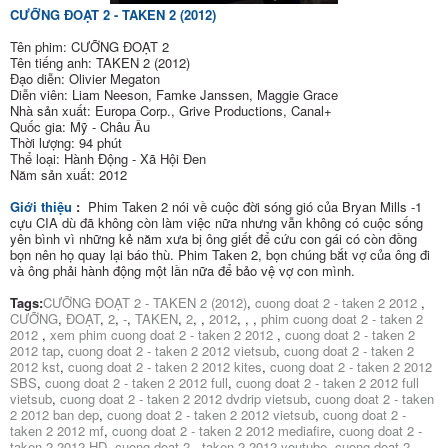
CƯỠNG ĐOẠT 2 - TAKEN 2 (2012)
Tên phim: CƯỠNG ĐOẠT 2
Tên tiếng anh: TAKEN 2 (2012)
Đạo diễn: Olivier Megaton
Diễn viên: Liam Neeson, Famke Janssen, Maggie Grace
Nhà sản xuất: Europa Corp., Grive Productions, Canal+
Quốc gia: Mỹ - Châu Âu
Thời lượng: 94 phút
Thể loại: Hành Động - Xã Hội Đen
Năm sản xuất: 2012
Giới thiệu
:
Phim Taken 2 nói về cuộc đời sóng gió của Bryan Mills -1
cựu CIA dù đã không còn làm việc nữa nhưng vẫn không có cuộc sống
yên bình vì những kẻ năm xưa bị ông giết để cứu con gái có còn đồng
bọn nên họ quay lại báo thù. Phim Taken 2, bọn chúng bắt vợ của ông đi
và ông phải hành động một lần nữa để bảo vệ vợ con mình.
Tags:
CƯỠNG ĐOẠT 2 - TAKEN 2 (2012)
,
cuong doat 2 - taken 2 2012
,
CƯỠNG
,
ĐOẠT
,
2
,
-
,
TAKEN
,
2
,
,
2012
,
,
,
phim cuong doat 2 - taken 2
2012
,
xem phim cuong doat 2 - taken 2 2012
,
cuong doat 2 - taken 2
2012 tap
,
cuong doat 2 - taken 2 2012 vietsub
,
cuong doat 2 - taken 2
2012 kst
,
cuong doat 2 - taken 2 2012 kites
,
cuong doat 2 - taken 2 2012
SBS
,
cuong doat 2 - taken 2 2012 full
,
cuong doat 2 - taken 2 2012 full
vietsub
,
cuong doat 2 - taken 2 2012 dvdrip vietsub
,
cuong doat 2 - taken
2 2012 ban dep
,
cuong doat 2 - taken 2 2012 vietsub
,
cuong doat 2 -
taken 2 2012 mf
,
cuong doat 2 - taken 2 2012 mediafire
,
cuong doat 2 -
taken 2 2012 HD
,
cuong doat 2 - taken 2 2012 youtube
,
cuong doat 2 -