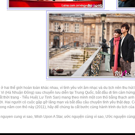
ở hai thế giới hoàn toàn khác nhau, vì tình yêu với âm nhạc và du lịch nên thu hút
Vi (Hà Nhuận Đông) sau chuyến lưu diễn tại Trung Quốc, bắt đầu đi tìm cảm hứng 
rất thời trang - Tiểu Huệ( Lư Tịnh San) mang theo mình một con thỏ bằng thạch anh đ
i. Hai người có cuộc gặp gỡ lãng mạn và bắt đầu câu chuyện tình yêu thật đẹp. C
ong năm con thỏ này (2011), hãy để chúng ta cất bước cùng hành trình du lịch của
nguyen cung vi sao, Wish Upon A Star, ước nguyện cùng vì sao, Ước nguyện cùng