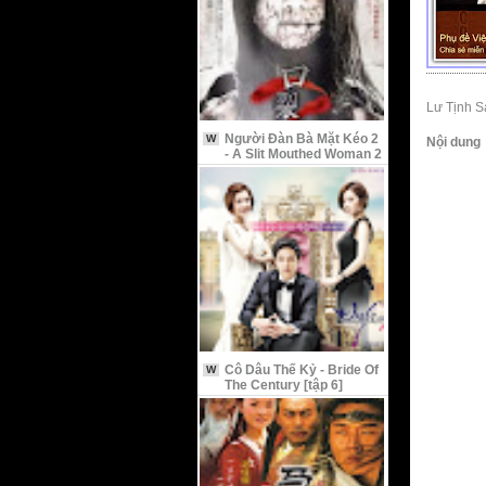
Lư Tịnh S
Người Đàn Bà Mặt Kéo 2
W
Nội dung
- A Slit Mouthed Woman 2
Cô Dâu Thế Kỷ - Bride Of
W
The Century [tập 6]