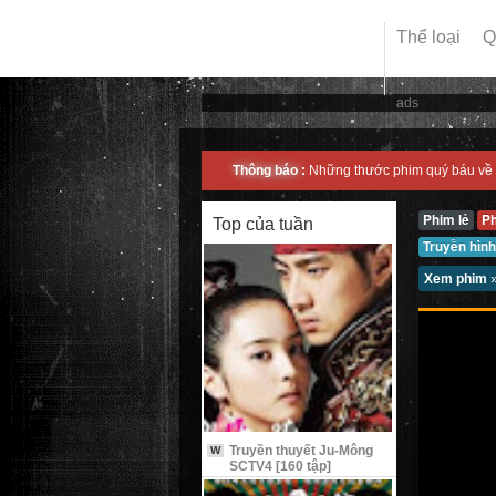
Thể loại
Q
ads
Thông báo :
Những thước phim quý báu về 
Phim lẻ
P
Top của tuần
Truyền hình
Xem phim
Truyền thuyết Ju-Mông
W
SCTV4 [160 tập]