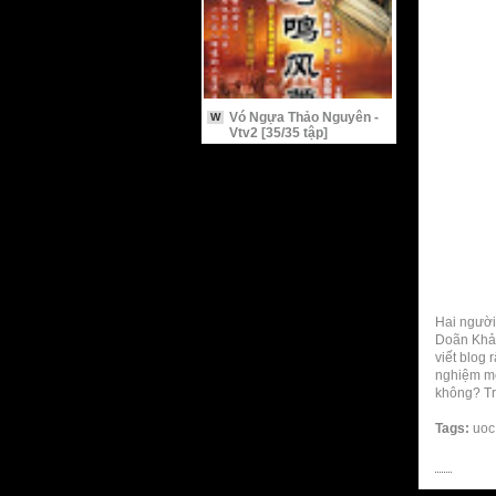
Vó Ngựa Thảo Nguyên -
W
Vtv2 [35/35 tập]
Hai người 
Doãn Khả 
viết blog 
nghiệm mớ
không? Tr
Tags:
uoc 