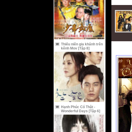
Thiếu niên gia khánh trên
W
kênh Mov [Tập 8]
Hạnh Phúc Có Thật -
W
Wonderful Days [Tập 6]