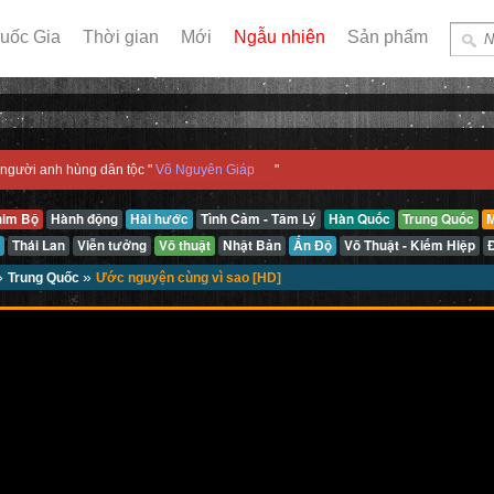
uốc Gia
Thời gian
Mới
Ngẫu nhiên
Sản phẩm
người anh hùng dân tộc "
Võ Nguyên Giáp
"
him Bộ
Hành động
Hài hước
Tình Cảm - Tâm Lý
Hàn Quốc
Trung Quốc
M
Thái Lan
Viễn tưởng
Võ thuật
Nhật Bản
Ấn Độ
Võ Thuật - Kiếm Hiệp
»
»
Trung Quốc
Ước nguyện cùng vì sao [HD]