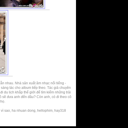
 lẫn nhau. Nhà sản xuất âm nhạc nổi tiếng -
sáng tác cho album tiếp theo. Tác giả chuyên
i du lịch khắp thế giới để tìm kiếm những trải
ô sẽ đưa anh đến đâu? Còn anh, có đi theo cô
 họ.
 vì sao, ha nhuan dong, hellophim, hay318