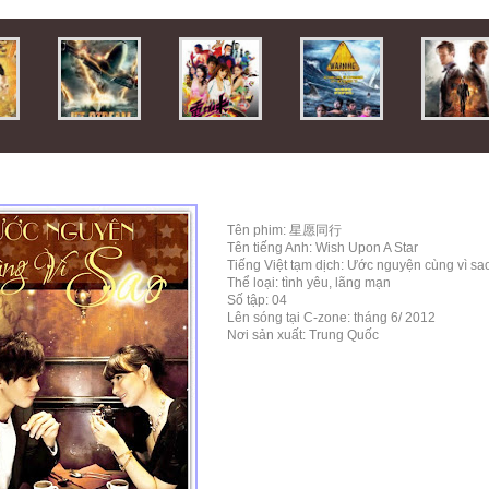
Tên phim: 星愿同行
Tên tiếng Anh: Wish Upon A Star
Tiếng Việt tạm dịch: Ước nguyện cùng vì sa
Thể loại: tình yêu, lãng mạn
Số tập: 04
Lên sóng tại C-zone: tháng 6/ 2012
Nơi sản xuất: Trung Quốc