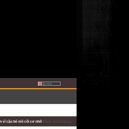
ấn
vì cậu bé mồ côi cơ nhỡ
Mark Zuckerberg