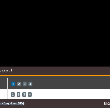
 xem : 1
1
2
3
4
1
2
3
4
 cùng vì sao [HD]
Nh