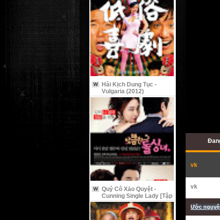
Hài Kịch Dung Tục -
W
Vulgaria (2012)
Đang
vk
vk
Quý Cô Xảo Quyệt -
W
Cunning Single Lady [Tập
9 Vietsub]
Ước nguyện