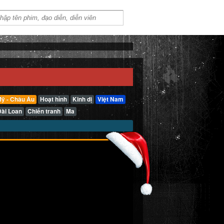
ỹ - Châu Âu
Hoạt hình
Kinh dị
Việt Nam
Đài Loan
Chiến tranh
Ma