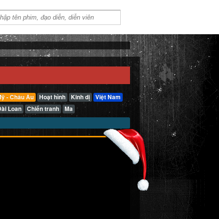
ỹ - Châu Âu
Hoạt hình
Kinh dị
Việt Nam
Đài Loan
Chiến tranh
Ma