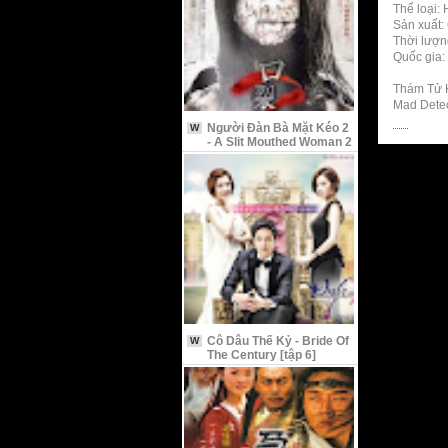
Thể loại:
Sản xuất:
Thời lượn
Quốc gia
Thám Tử 
Mad Detec
Người Đàn Bà Mặt Kéo 2
W
- A Slit Mouthed Woman 2
Cô Dâu Thế Kỷ - Bride Of
W
The Century [tập 6]