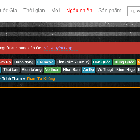
uốc Gia
Thời gian
Mới
Ngẫu nhiên
Sản phẩm
người anh hùng dân tộc "
Võ Nguyên Giáp
"
him Bộ
Hành động
Hài hước
Tình Cảm - Tâm Lý
Hàn Quốc
Trung Quốc
M
Thái Lan
Viễn tưởng
Võ thuật
Nhật Bản
Ấn Độ
Võ Thuật - Kiếm Hiệp
»
»
Trinh Thám
Thám Tử Khùng