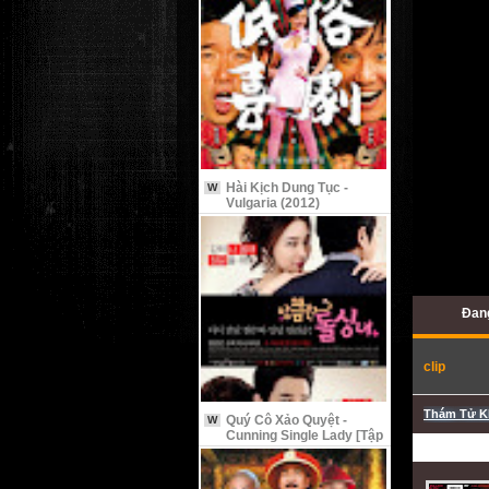
Hài Kịch Dung Tục -
W
Vulgaria (2012)
Đang
clip
Thám Tử 
Quý Cô Xảo Quyệt -
W
Cunning Single Lady [Tập
9 Vietsub]