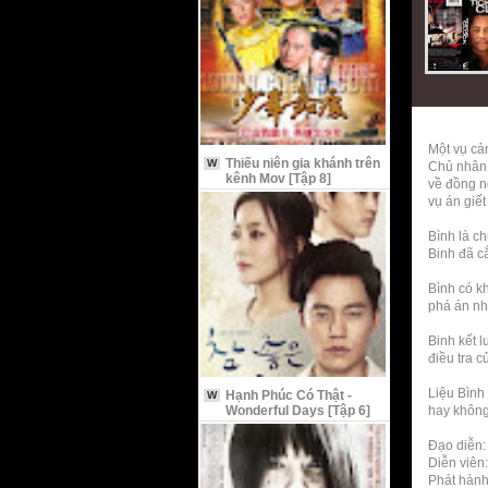
Một vụ cả
Thiếu niên gia khánh trên
W
Chủ nhân 
kênh Mov [Tập 8]
về đồng n
vụ án giết
Bình là ch
Binh đã c
Bình có k
phá án nh
Binh kết 
điều tra 
Liệu Bình
Hạnh Phúc Có Thật -
W
Wonderful Days [Tập 6]
hay khôn
Đạo diễn:
Diễn viên:
Phát hành