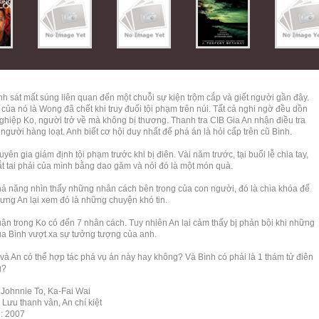
nh sát mất súng liên quan đến một chuỗi sự kiện trộm cắp và giết người gần đây.
của nó là Wong đã chết khi truy đuổi tội phạm trên núi. Tất cả nghi ngờ đều dồn
ghiệp Ko, người trở về mà không bị thương. Thanh tra CIB Gia An nhận điều tra
 người hàng loạt. Anh biết cơ hội duy nhất để phá án là hỏi cấp trên cũ Bình.
uyên gia giám định tội phạm trước khi bị điên. Vài năm trước, tại buổi lễ chia tay,
ắt tai phải của mình bằng dao găm và nói đó là một món quà.
hả năng nhìn thấy những nhân cách bên trong của con người, đó là chìa khóa để
ưng An lại xem đó là những chuyện khó tin.
luận trong Ko có đến 7 nhân cách. Tuy nhiên An lại cảm thấy bị phản bội khi những
của Bình vượt xa sự tưởng tượng của anh.
 và An có thể hợp tác phá vụ án này hay không? Và Bình có phải là 1 thám tử điên
g?
 Johnnie To, Ka-Fai Wai
 Lưu thanh vân, An chí kiệt
: 2007