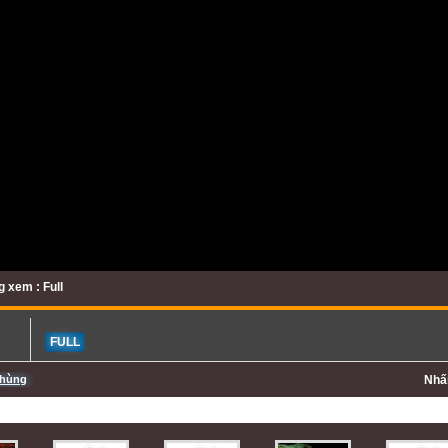
 xem : Full
FULL
Khùng
Nh