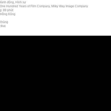
 Hành động, Hình sự
 One Hundred Years of Film Company, Milky Way Image Company
g: 89 phút
: Hồng Kông
Khùng
tive