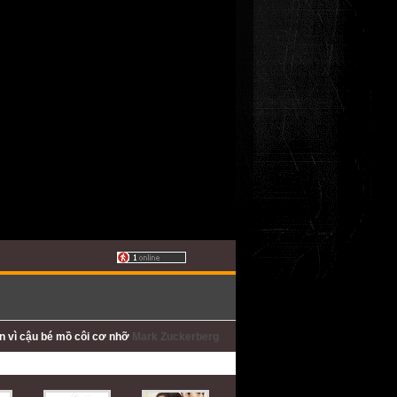
ấn
vì cậu bé mồ côi cơ nhỡ
Mark Zuckerberg