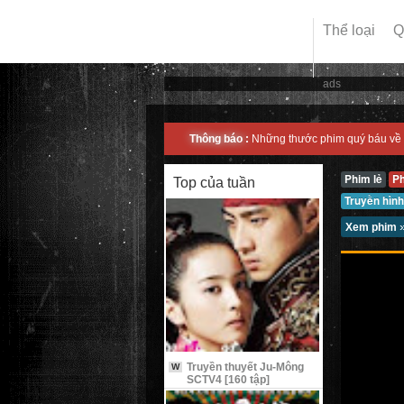
Thể loại
Q
ads
Thông báo :
Những thước phim quý báu về 
Phim lẻ
P
Top của tuần
Truyền hình
Xem phim
Truyền thuyết Ju-Mông
W
SCTV4 [160 tập]