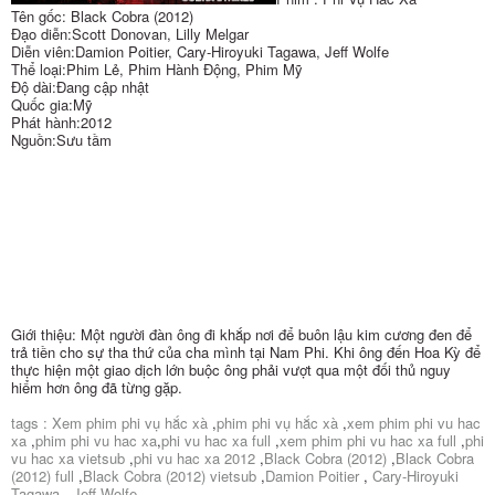
Tên gốc: Black Cobra (2012)
Đạo diễn:Scott Donovan, Lilly Melgar
Diễn viên:Damion Poitier, Cary-Hiroyuki Tagawa, Jeff Wolfe
Thể loại:Phim Lẻ, Phim Hành Động, Phim Mỹ
Độ dài:Đang cập nhật
Quốc gia:Mỹ
Phát hành:2012
Nguồn:Sưu tầm
Giới thiệu: Một người đàn ông đi khắp nơi để buôn lậu kim cương đen để
trả tiền cho sự tha thứ của cha mình tại Nam Phi. Khi ông đến Hoa Kỳ để
thực hiện một giao dịch lớn buộc ông phải vượt qua một đối thủ nguy
hiểm hơn ông đã từng gặp.
tags : Xem phim phi vụ hắc xà
,
phim phi vụ hắc xà
,
xem phim phi vu hac
xa
,
phim phi vu hac xa
,
phi vu hac xa full
,
xem phim phi vu hac xa full
,
phi
vu hac xa vietsub
,
phi vu hac xa 2012
,
Black Cobra (2012)
,
Black Cobra
(2012) full
,
Black Cobra (2012) vietsub
,
Damion Poitier
,
Cary-Hiroyuki
Tagawa
,
Jeff Wolfe
,