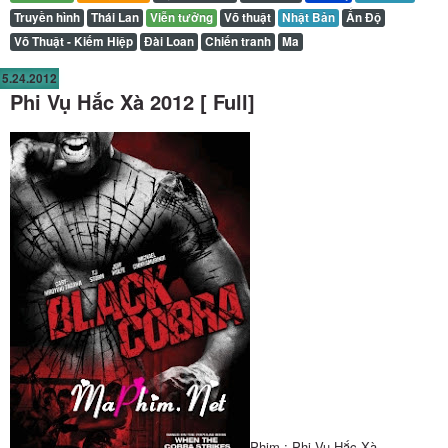
Truyền hình
Thái Lan
Viễn tưởng
Võ thuật
Nhật Bản
Ấn Độ
Võ Thuật - Kiếm Hiệp
Đài Loan
Chiến tranh
Ma
5.24.2012
Phi Vụ Hắc Xà 2012 [ Full]
Phim : Phi Vụ Hắc Xà