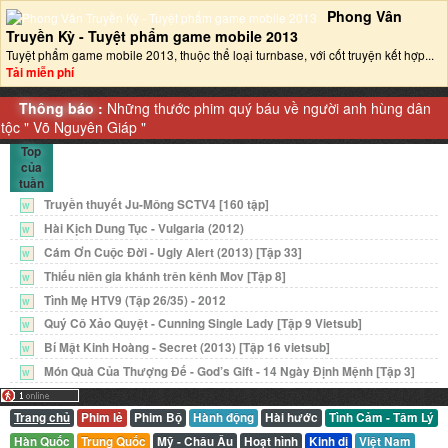
Phong Vân
Truyền Kỳ - Tuyệt phẩm game mobile 2013‎
Tuyệt phẩm game mobile 2013, thuộc thể loại turnbase, với cốt truyện kết hợp...
Tải miễn phí
Thông báo :
Những thước phim quý báu về người anh hùng dân
tộc "
Võ Nguyên Giáp
"
Top
của
tuần
Truyền thuyết Ju-Mông SCTV4 [160 tập]
W
Hài Kịch Dung Tục - Vulgaria (2012)
W
Cám Ơn Cuộc Đời - Ugly Alert (2013) [Tập 33]
W
Thiếu niên gia khánh trên kênh Mov [Tập 8]
W
Tình Mẹ HTV9 (Tập 26/35) - 2012
W
Quý Cô Xảo Quyệt - Cunning Single Lady [Tập 9 Vietsub]
W
Bí Mật Kinh Hoàng - Secret (2013) [Tập 16 vietsub]
W
Món Quà Của Thượng Đế - God’s Gift - 14 Ngày Định Mệnh [Tập 3]
W
Trang chủ
Phim lẻ
Phim Bộ
Hành động
Hài hước
Tình Cảm - Tâm Lý
Hàn Quốc
Trung Quốc
Mỹ - Châu Âu
Hoạt hình
Kinh dị
Việt Nam