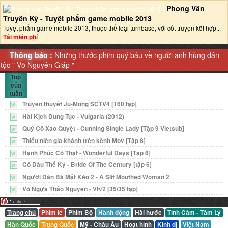
Phong Vân
Truyền Kỳ - Tuyệt phẩm game mobile 2013‎
Tuyệt phẩm game mobile 2013, thuộc thể loại turnbase, với cốt truyện kết hợp...
Tải miễn phí
Thông báo :
Những thước phim quý báu về người anh hùng dân
tộc "
Võ Nguyên Giáp
"
Top
của
tuần
Truyền thuyết Ju-Mông SCTV4 [160 tập]
W
Hài Kịch Dung Tục - Vulgaria (2012)
W
Quý Cô Xảo Quyệt - Cunning Single Lady [Tập 9 Vietsub]
W
Thiếu niên gia khánh trên kênh Mov [Tập 8]
W
Hạnh Phúc Có Thật - Wonderful Days [Tập 6]
W
Cô Dâu Thế Kỷ - Bride Of The Century [tập 6]
W
Người Đàn Bà Mặt Kéo 2 - A Slit Mouthed Woman 2
W
Vó Ngựa Thảo Nguyên - Vtv2 [35/35 tập]
W
Trang chủ
Phim lẻ
Phim Bộ
Hành động
Hài hước
Tình Cảm - Tâm Lý
Hàn Quốc
Trung Quốc
Mỹ - Châu Âu
Hoạt hình
Kinh dị
Việt Nam