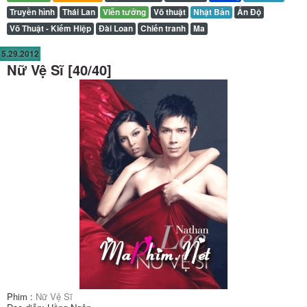
Truyền hình
Thái Lan
Viễn tưởng
Võ thuật
Nhật Bản
Ấn Độ
Võ Thuật - Kiếm Hiệp
Đài Loan
Chiến tranh
Ma
5.29.2012
Nữ Vệ Sĩ [40/40]
Phim :
Nữ Vệ Sĩ