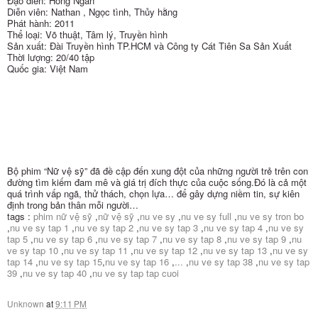
Đạo diễn: Hồng Ngân
Diễn viên: Nathan , Ngọc tình, Thủy hằng
Phát hành: 2011
Thể loại: Võ thuật, Tâm lý, Truyền hình
Sản xuất: Đài Truyền hình TP.HCM và Công ty Cát Tiên Sa Sản Xuất
Thời lượng: 20/40 tập
Quốc gia: Việt Nam
Bộ phim “Nữ vệ sỹ” đã đề cập đến xung đột của những người trẻ trên con
đường tìm kiếm đam mê và giá trị đích thực của cuộc sống.Đó là cả một
quá trình vấp ngã, thử thách, chọn lựa… để gây dựng niềm tin, sự kiên
định trong bản thân mỗi người…
tags :
phim nữ vệ sỹ
,
nữ vệ sỹ
,
nu ve sy
,
nu ve sy full
,
nu ve sy tron bo
,
nu ve sy tap 1
,
nu ve sy tap 2
,
nu ve sy tap 3
,
nu ve sy tap 4
,
nu ve sy
tap 5
,
nu ve sy tap 6
,
nu ve sy tap 7
,
nu ve sy tap 8
,
nu ve sy tap 9
,
nu
ve sy tap 10
,
nu ve sy tap 11
,
nu ve sy tap 12
,
nu ve sy tap 13
,
nu ve sy
tap 14
,
nu ve sy tap 15
,
nu ve sy tap 16
,
...
,
nu ve sy tap 38
,
nu ve sy tap
39
,
nu ve sy tap 40
,
nu ve sy tap tap cuoi
Unknown
at
9:11 PM