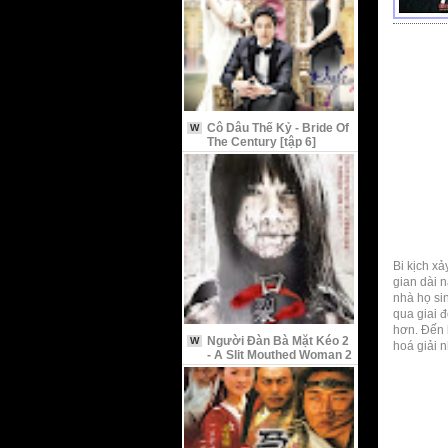
Cô Dâu Thế Kỷ - Bride Of
W
The Century [tập 6]
Bi kịch xả
gian dài n
nhà họ si
qua giai 
hơn. Đến 
Người Đàn Bà Mặt Kéo 2
W
hoá giải 
- A Slit Mouthed Woman 2