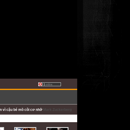
ấn
vì cậu bé mồ côi cơ nhỡ
Mark Zuckerberg