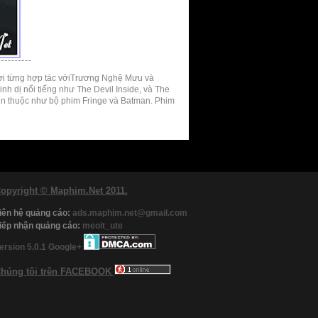
ời từng hợp tác vớiTrương Nghệ Mưu và
nh dị nổi tiếng như The Devil Inside, và The
n thuộc như bộ phim Fringe và Batman. Phim
opyright © Maphim.Net 2011.
iên hệ quảng cáo:
ads.maphim.net@gmail.com
iếp nhận quảng cáo:
meoit_ute
ersion 5.0.1
Google+
húng tôi trên FACEBOOK