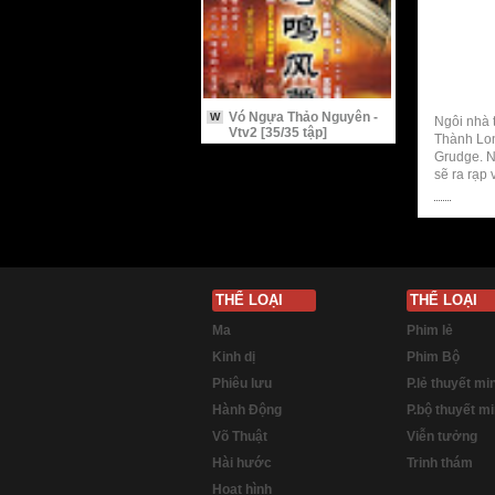
Vó Ngựa Thảo Nguyên -
W
Ngôi nhà 
Vtv2 [35/35 tập]
Thành Long
Grudge. N
sẽ ra rạp 
THỂ LOẠI
THỂ LOẠI
Ma
Phim lẻ
Kinh dị
Phim Bộ
Phiêu lưu
P.lẻ thuyết mi
Hành Động
P.bộ thuyết m
Võ Thuật
Viễn tưởng
Hài hước
Trinh thám
Hoạt hình