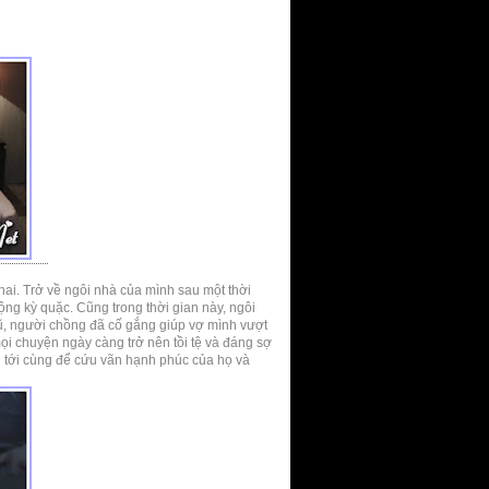
thai. Trở về ngôi nhà của mình sau một thời
ộng kỳ quặc. Cũng trong thời gian này, ngôi
cũ, người chồng đã cố gắng giúp vợ mình vượt
ọi chuyện ngày càng trở nên tồi tệ và đáng sợ
u tới cùng để cứu vãn hạnh phúc của họ và