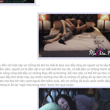
y đến với một cặp vợ chồng trẻ khi họ mất đi đứa con đầu lòng do người vợ bị sẩy 
ằm viện, người vợ bị dằn vặt vì sự mất mát lớn lao đó, cô bắt đầu có những hành đ
nh sống cũng bắt đầu có những thay đổi lạ thường. Để mọi việc có thể trở lại như 
đoạn đầy khó khăn này, tuy nhiên dường như tất cả những cố gắng đó lại làm cho m
khi mọi thứ trở nên vượt ngoài tầm kiểm soát, đôi vợ chồng đã buộc phải chiến đấ
những bí ẩn tại “ngôi nhà trong hẻm” trước khi quá muộn.