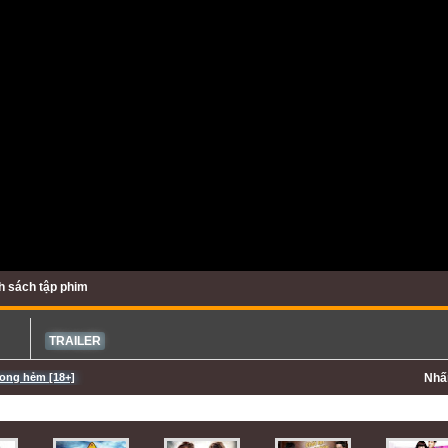
h sách tập phim
TRAILER
rong hẻm [18+]
Nh