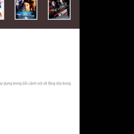
ây dựng trong bối cảnh nói về tầng lớp trung