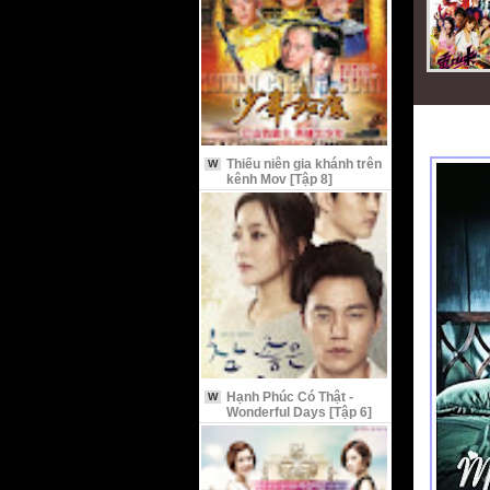
Thiếu niên gia khánh trên
W
kênh Mov [Tập 8]
Hạnh Phúc Có Thật -
W
Wonderful Days [Tập 6]