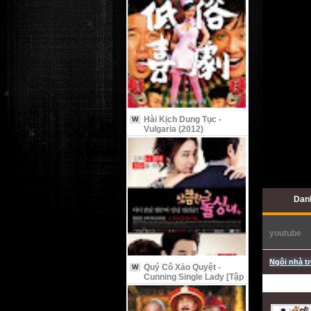
Hài Kịch Dung Tục -
W
Vulgaria (2012)
Dan
youtube
Ngôi nhà t
Quý Cô Xảo Quyệt -
W
Cunning Single Lady [Tập
9 Vietsub]