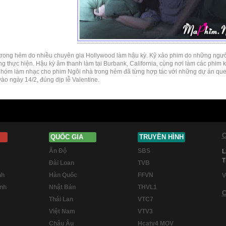
trong hẻm do nhiều chuyên gia Hollywood làm hậu kỳ. Kỹ xảo phim do những ngư
 thực hiện. Hậu kỳ âm thanh làm tại Burbank, California, cùng nơi làm các phim ki
hóm làm nhạc cho phim Ngôi nhà trong hẻm đã từng hợp tác với những dự án que
vào ngày 14/2, đúng dịp lễ Valentine.
C
QUỐC GIA
TRUYỀN HÌNH
Ấn Độ
SBS
L
T
Đài Loan
TVB
nh
Hàn Quốc
FFVN
V
inh
Nhật Bản
THVL1
C
Thái Lan
VTC7
Việt Nam
VTV3
Châu Âu
Hcatv4 MOV