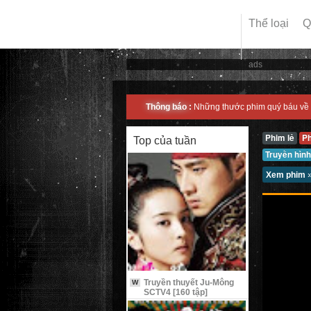
Thể loại
Q
ads
Thông báo :
Những thước phim quý báu về 
Phim lẻ
P
Top của tuần
Truyền hình
Xem phim
Truyền thuyết Ju-Mông
W
SCTV4 [160 tập]