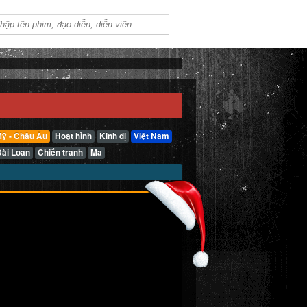
ỹ - Châu Âu
Hoạt hình
Kinh dị
Việt Nam
Đài Loan
Chiến tranh
Ma