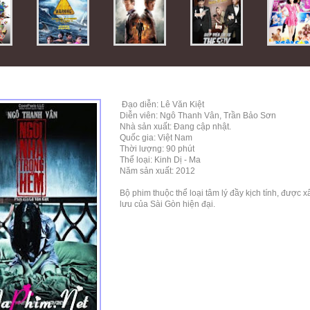
Đạo diễn: Lê Văn Kiệt
Diễn viên: Ngô Thanh Vân, Trần Bảo Sơn
Nhà sản xuất: Đang cập nhật.
Quốc gia: Việt Nam
Thời lượng: 90 phút
Thể loại: Kinh Dị - Ma
Năm sản xuất: 2012
Bộ phim thuộc thể loại tâm lý đầy kịch tính, được x
lưu của Sài Gòn hiện đại.