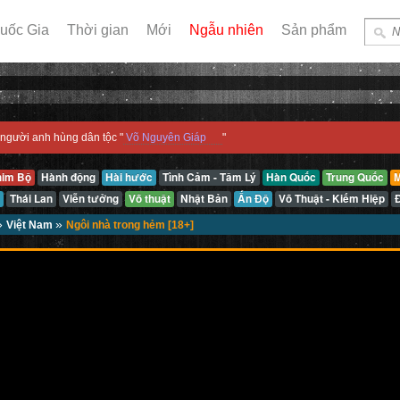
uốc Gia
Thời gian
Mới
Ngẫu nhiên
Sản phẩm
người anh hùng dân tộc "
Võ Nguyên Giáp
"
him Bộ
Hành động
Hài hước
Tình Cảm - Tâm Lý
Hàn Quốc
Trung Quốc
M
Thái Lan
Viễn tưởng
Võ thuật
Nhật Bản
Ấn Độ
Võ Thuật - Kiếm Hiệp
»
»
Việt Nam
Ngôi nhà trong hẻm [18+]