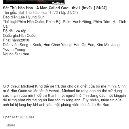
Sát Thủ Hào Hoa - A Man Called God - thvl1 (htv2) [ 24/24]
Tên gốc:
Sát Thủ Hào Hoa HTV2
(Tập 24/24)
Đạo diễn:Lee Hyung Sun
Thể loại:Phim Hàn Quốc, Phim Bộ, Phim Hành Động, Phim Tâm Lý - Tình
Cảm
Độ dài: 24 tập
Quốc gia:Hàn Quốc
Phát hành:2010
Diễn viên:Song Il Kook, Han Chae Young, Han Go Eun, Kim Min Jong,
Yoo In Young
Nguồn:Sưu tầm
Giới thiệu: Michael King thề sẽ trả thù cho cái chết của bố mẹ mình. Sinh
ra ở Hàn Quốc và lớn lên ở Hawaii, Michael tin rằng anh có thể sử dụng
sức mạnh của mình để trở thành một người thủ lĩnh đứng đầu một kingpin
để trừng phạt những người làm tổn thương anh. Tuy nhiên, niềm tin của
anh lại bị lung lay khi anh yêu một phóng viên tên là Jin Bo Bae
OpenAI
at
10:12 AM
Share