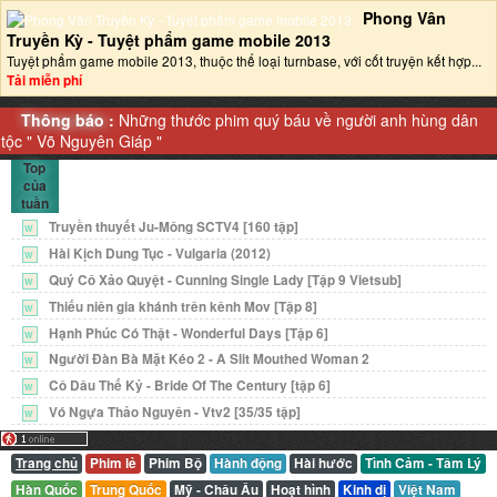
Phong Vân
Truyền Kỳ - Tuyệt phẩm game mobile 2013‎
Tuyệt phẩm game mobile 2013, thuộc thể loại turnbase, với cốt truyện kết hợp...
Tải miễn phí
Thông báo :
Những thước phim quý báu về người anh hùng dân
tộc "
Võ Nguyên Giáp
"
Top
của
tuần
Truyền thuyết Ju-Mông SCTV4 [160 tập]
W
Hài Kịch Dung Tục - Vulgaria (2012)
W
Quý Cô Xảo Quyệt - Cunning Single Lady [Tập 9 Vietsub]
W
Thiếu niên gia khánh trên kênh Mov [Tập 8]
W
Hạnh Phúc Có Thật - Wonderful Days [Tập 6]
W
Người Đàn Bà Mặt Kéo 2 - A Slit Mouthed Woman 2
W
Cô Dâu Thế Kỷ - Bride Of The Century [tập 6]
W
Vó Ngựa Thảo Nguyên - Vtv2 [35/35 tập]
W
Trang chủ
Phim lẻ
Phim Bộ
Hành động
Hài hước
Tình Cảm - Tâm Lý
Hàn Quốc
Trung Quốc
Mỹ - Châu Âu
Hoạt hình
Kinh dị
Việt Nam