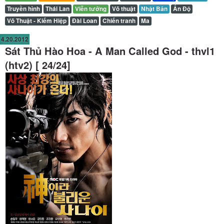
Truyền hình
Thái Lan
Viễn tưởng
Võ thuật
Nhật Bản
Ấn Độ
Võ Thuật - Kiếm Hiệp
Đài Loan
Chiến tranh
Ma
4.20.2012
Sát Thủ Hào Hoa - A Man Called God - thvl1
(htv2) [ 24/24]