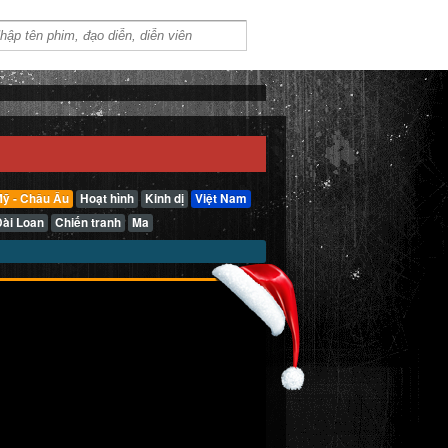
ỹ - Châu Âu
Hoạt hình
Kinh dị
Việt Nam
Đài Loan
Chiến tranh
Ma