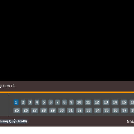
 xem : 1
1
2
3
4
5
6
7
8
9
10
11
12
13
14
15
1
25
26
27
28
29
30
31
32
33
34
35
36
37
3
hung Quỳ (40/40)
Nh