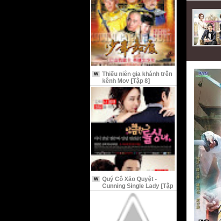
Thiếu niên gia khánh trên
W
kênh Mov [Tập 8]
Quý Cô Xảo Quyệt -
W
Cunning Single Lady [Tập
9 Vietsub]