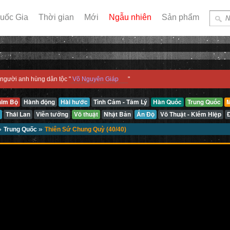
uốc Gia
Thời gian
Mới
Ngẫu nhiên
Sản phẩm
người anh hùng dân tộc "
Võ Nguyên Giáp
"
him Bộ
Hành động
Hài hước
Tình Cảm - Tâm Lý
Hàn Quốc
Trung Quốc
M
Thái Lan
Viễn tưởng
Võ thuật
Nhật Bản
Ấn Độ
Võ Thuật - Kiếm Hiệp
»
»
Trung Quốc
Thiên Sứ Chung Quỳ (40/40)