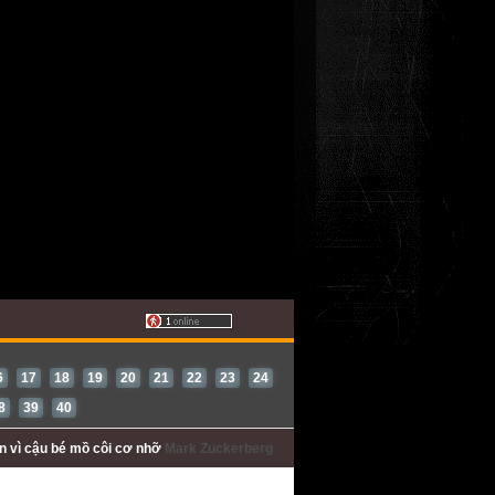
6
17
18
19
20
21
22
23
24
8
39
40
ấn
vì cậu bé mồ côi cơ nhỡ
Mark Zuckerberg