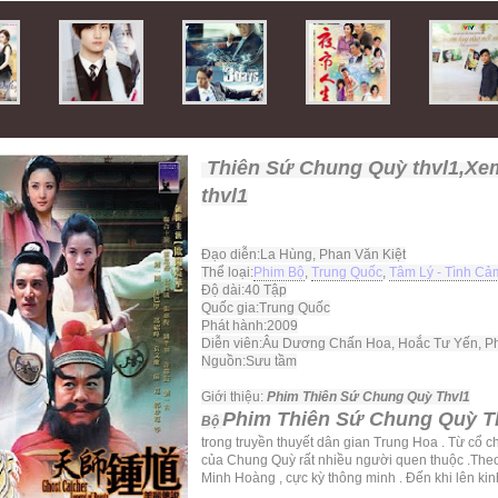
Thiên Sứ Chung Quỳ thvl1,Xe
thvl1
Đạo diễn:
La Hùng, Phan Văn Kiệt
Thể loại:
Phim Bộ
,
Trung Quốc
,
Tâm Lý - Tình Cả
Độ dài:
40 Tập
Quốc gia:
Trung Quốc
Phát hành:
2009
Diễn viên:
Âu Dương Chấn Hoa, Hoắc Tư Yến, P
Nguồn:
Sưu tầm
Giới thiệu:
Phim Thiên Sứ Chung Quỳ Thvl1
Phim Thiên Sứ Chung Quỳ T
Bộ
trong truyền thuyết dân gian Trung Hoa . Từ cổ c
của Chung Quỳ rất nhiều người quen thuộc .The
Minh Hoàng , cực kỳ thông minh . Đến khi lên kinh