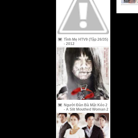
Tình Mẹ HTV9 (Tập 26/35)
W
- 2012
Người Đàn Bà Mặt Kéo 2
W
- A Slit Mouthed Woman 2