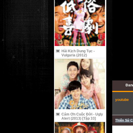
Hài Kịch Dung Tục -
W
Vulgaria (2012)
Đang
youtube
Cám Ơn Cuộc Đời - Ugly
W
Alert (2013) [Tập 33]
Thiên Sứ C