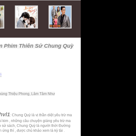
m Phim Thiên Sứ Chung Quỳ
m
hùng Thiệu Phong, Lâm Tâm Như
hvl1
: Chung Quỳ là vị thần diệt yêu trừ ma
hí kim , những câu chuyện giáng yêu trừ ma
o sử sách, Chung Quỳ là người thời Đường
 ứng thí , được chủ khảo xem là kỳ tài .