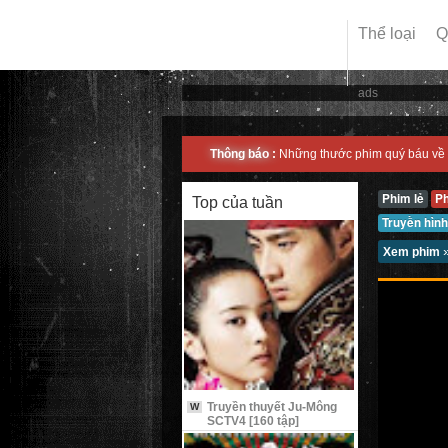
Thể loại
Q
ads
Thông báo :
Những thước phim quý báu về 
Phim lẻ
P
Top của tuần
Truyền hình
Xem phim
Truyền thuyết Ju-Mông
W
SCTV4 [160 tập]