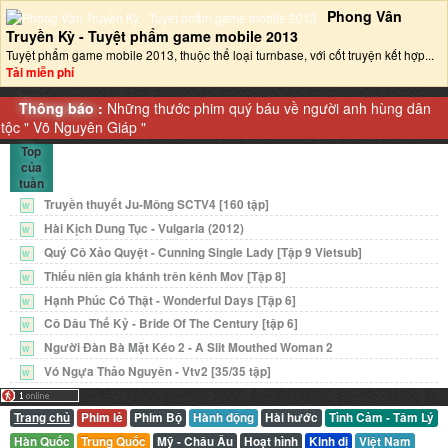
Phong Vân
Truyền Kỳ - Tuyệt phẩm game mobile 2013‎
Tuyệt phẩm game mobile 2013, thuộc thể loại turnbase, với cốt truyện kết hợp...
Tải miễn phí
Thông báo :
Những thước phim quý báu về người anh hùng dân
tộc "
Võ Nguyên Giáp
"
Top
của
tuần
Truyền thuyết Ju-Mông SCTV4 [160 tập]
W
Hài Kịch Dung Tục - Vulgaria (2012)
W
Quý Cô Xảo Quyệt - Cunning Single Lady [Tập 9 Vietsub]
W
Thiếu niên gia khánh trên kênh Mov [Tập 8]
W
Hạnh Phúc Có Thật - Wonderful Days [Tập 6]
W
Cô Dâu Thế Kỷ - Bride Of The Century [tập 6]
W
Người Đàn Bà Mặt Kéo 2 - A Slit Mouthed Woman 2
W
Vó Ngựa Thảo Nguyên - Vtv2 [35/35 tập]
W
Trang chủ
Phim lẻ
Phim Bộ
Hành động
Hài hước
Tình Cảm - Tâm Lý
Hàn Quốc
Trung Quốc
Mỹ - Châu Âu
Hoạt hình
Kinh dị
Việt Nam