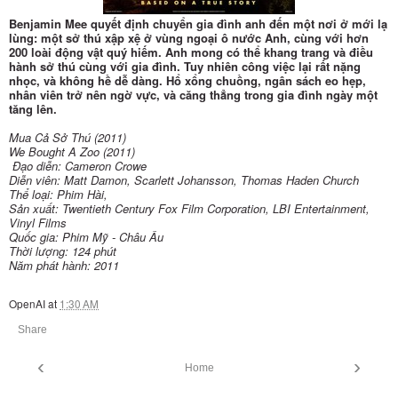
Benjamin Mee quyết định chuyển gia đình anh đến một nơi ở mới lạ
lùng: một sở thú xập xệ ở vùng ngoại ô nước Anh, cùng với hơn
200 loài động vật quý hiếm. Anh mong có thể khang trang và điều
hành sở thú cùng với gia đình. Tuy nhiên công việc lại rất nặng
nhọc, và không hề dễ dàng. Hổ xổng chuồng, ngân sách eo hẹp,
nhân viên trở nên ngờ vực, và căng thẳng trong gia đình ngày một
tăng lên.
Mua Cả Sở Thú (2011)
We Bought A Zoo (2011)
Đạo diễn: Cameron Crowe
Diễn viên: Matt Damon, Scarlett Johansson, Thomas Haden Church
Thể loại: Phim Hài,
Sản xuất: Twentieth Century Fox Film Corporation, LBI Entertainment,
Vinyl Films
Quốc gia: Phim Mỹ - Châu Âu
Thời lượng: 124 phút
Năm phát hành: 2011
OpenAI
at
1:30 AM
Share
‹
›
Home