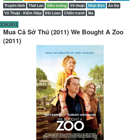
Truyền hình
Thái Lan
Viễn tưởng
Võ thuật
Nhật Bản
Ấn Độ
Võ Thuật - Kiếm Hiệp
Đài Loan
Chiến tranh
Ma
3.26.2012
Mua Cả Sở Thú (2011) We Bought A Zoo
(2011)