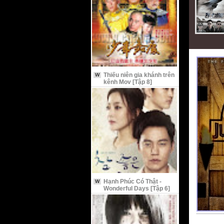
Thiếu niên gia khánh trên
W
kênh Mov [Tập 8]
Hạnh Phúc Có Thật -
W
Wonderful Days [Tập 6]