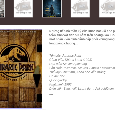
Những tiến bộ thần kỳ của khoa học đã cho
toàn sinh vật tiền sử nằm trên hoang đảo. 
một nhân viên định đánh cắp phôi khủng long
long xổng chuồng....
Tên gốc: Jurassic Park
Công Viên Khủng Long (1993)
Đạo diễn:Steven Spielberg
Sản suất:Universal Pictures, Amblin Entertain
Thể loại:Phiêu lưu, Khoa học viễn tưởng
Độ dài:127
Quốc gia:Mỹ
Phát hành:1993
Diễn viên:Sam neill, Laura dern, Jeff goldblum