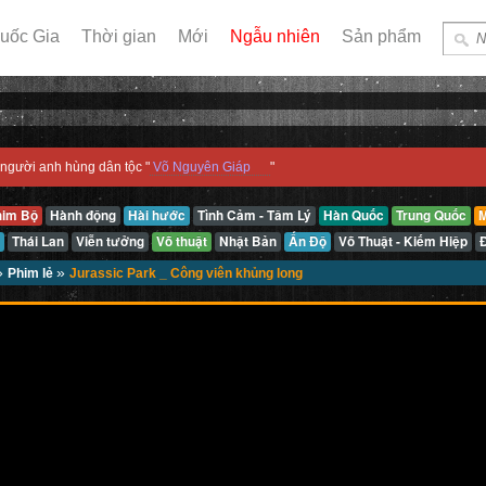
uốc Gia
Thời gian
Mới
Ngẫu nhiên
Sản phẩm
người anh hùng dân tộc "
Võ Nguyên Giáp
"
him Bộ
Hành động
Hài hước
Tình Cảm - Tâm Lý
Hàn Quốc
Trung Quốc
M
Thái Lan
Viễn tưởng
Võ thuật
Nhật Bản
Ấn Độ
Võ Thuật - Kiếm Hiệp
»
»
Phim lẻ
Jurassic Park _ Công viên khủng long