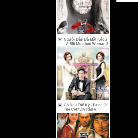
Người Đàn Bà Mặt Kéo 2
W
- A Slit Mouthed Woman 2
Cô Dâu Thế Kỷ - Bride Of
W
The Century [tập 6]