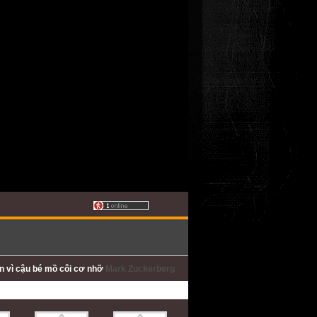
ấn
vì cậu bé mồ côi cơ nhỡ
Mark Zuckerberg