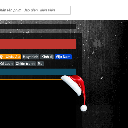
ỹ - Châu Âu
Hoạt hình
Kinh dị
Việt Nam
Đài Loan
Chiến tranh
Ma