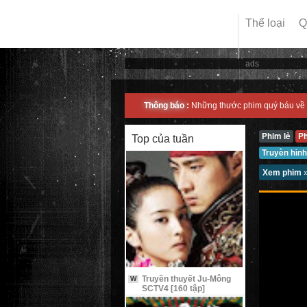
Thể loại
Q
ads
Thông báo :
Những thước phim quý báu về 
Phim lẻ
P
Top của tuần
Truyền hình
Xem phim
Truyền thuyết Ju-Mông
W
SCTV4 [160 tập]