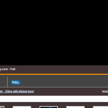
 xem : Full
FULL
ark _ Công viên khủng long
Nh