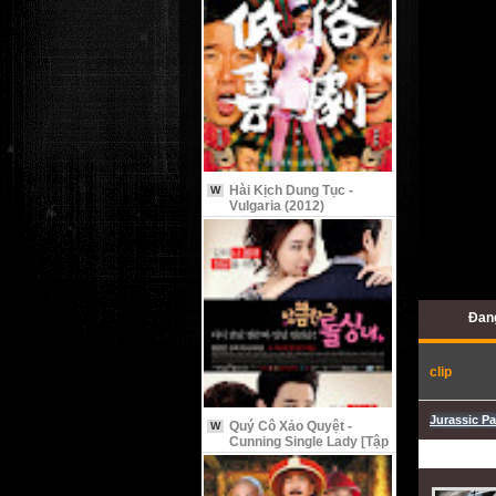
Hài Kịch Dung Tục -
W
Vulgaria (2012)
Đang
clip
Jurassic P
Quý Cô Xảo Quyệt -
W
Cunning Single Lady [Tập
9 Vietsub]