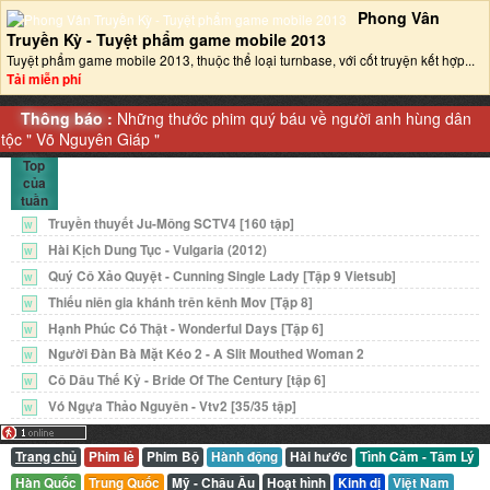
Phong Vân
Truyền Kỳ - Tuyệt phẩm game mobile 2013‎
Tuyệt phẩm game mobile 2013, thuộc thể loại turnbase, với cốt truyện kết hợp...
Tải miễn phí
Thông báo :
Những thước phim quý báu về người anh hùng dân
tộc "
Võ Nguyên Giáp
"
Top
của
tuần
Truyền thuyết Ju-Mông SCTV4 [160 tập]
W
Hài Kịch Dung Tục - Vulgaria (2012)
W
Quý Cô Xảo Quyệt - Cunning Single Lady [Tập 9 Vietsub]
W
Thiếu niên gia khánh trên kênh Mov [Tập 8]
W
Hạnh Phúc Có Thật - Wonderful Days [Tập 6]
W
Người Đàn Bà Mặt Kéo 2 - A Slit Mouthed Woman 2
W
Cô Dâu Thế Kỷ - Bride Of The Century [tập 6]
W
Vó Ngựa Thảo Nguyên - Vtv2 [35/35 tập]
W
Trang chủ
Phim lẻ
Phim Bộ
Hành động
Hài hước
Tình Cảm - Tâm Lý
Hàn Quốc
Trung Quốc
Mỹ - Châu Âu
Hoạt hình
Kinh dị
Việt Nam