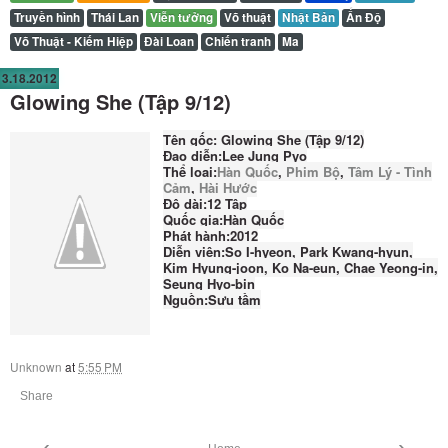
Truyền hình
Thái Lan
Viễn tưởng
Võ thuật
Nhật Bản
Ấn Độ
Võ Thuật - Kiếm Hiệp
Đài Loan
Chiến tranh
Ma
3.18.2012
Glowing She (Tập 9/12)
Tên gốc:
Glowing She (Tập 9/12)
Đạo diễn:
Lee Jung Pyo
Thể loại:
Hàn Quốc
,
Phim Bộ
,
Tâm Lý - Tình
Cảm
,
Hài Hước
Độ dài:
12 Tập
Quốc gia:
Hàn Quốc
Phát hành:
2012
Diễn viên:
So I-hyeon, Park Kwang-hyun,
Kim Hyung-joon, Ko Na-eun, Chae Yeong-in,
Seung Hyo-bin
Nguồn:
Sưu tầm
Unknown
at
5:55 PM
Share
‹
›