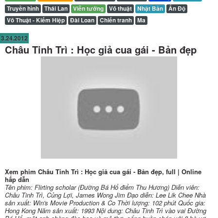
Truyền hình
Thái Lan
Viễn tưởng
Võ thuật
Nhật Bản
Ấn Độ
Võ Thuật - Kiếm Hiệp
Đài Loan
Chiến tranh
Ma
3.24.2012
Châu Tinh Trì : Học giả cua gái - Bản đẹp
Xem phim Châu Tinh Trì : Học giả cua gái - Bản đẹp, full | Online
hấp dẫn
Tên phim: Flirting scholar (Đường Bá Hổ điểm Thu Hương) Diễn viên:
Châu Tinh Trì, Củng Lợi, James Wong Jim Đạo diễn: Lee Lik Chee Nhà
sản xuất: Win's Movie Production & Co Thời lượng: 102 phút Quốc gia:
Hong Kong Năm sản xuất: 1993 Nội dung: Châu Tinh Trì vào vai Đường