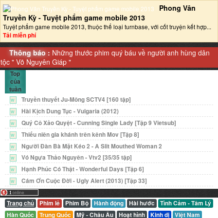
Phong Vân
Truyền Kỳ - Tuyệt phẩm game mobile 2013‎
Tuyệt phẩm game mobile 2013, thuộc thể loại turnbase, với cốt truyện kết hợp...
Tải miễn phí
Thông báo :
Những thước phim quý báu về người anh hùng dân
tộc "
Võ Nguyên Giáp
"
Top
của
tuần
Truyền thuyết Ju-Mông SCTV4 [160 tập]
W
Hài Kịch Dung Tục - Vulgaria (2012)
W
Quý Cô Xảo Quyệt - Cunning Single Lady [Tập 9 Vietsub]
W
Thiếu niên gia khánh trên kênh Mov [Tập 8]
W
Người Đàn Bà Mặt Kéo 2 - A Slit Mouthed Woman 2
W
Vó Ngựa Thảo Nguyên - Vtv2 [35/35 tập]
W
Hạnh Phúc Có Thật - Wonderful Days [Tập 6]
W
Cám Ơn Cuộc Đời - Ugly Alert (2013) [Tập 33]
W
Trang chủ
Phim lẻ
Phim Bộ
Hành động
Hài hước
Tình Cảm - Tâm Lý
Hàn Quốc
Trung Quốc
Mỹ - Châu Âu
Hoạt hình
Kinh dị
Việt Nam