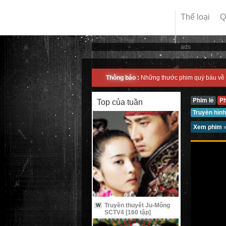
Thể loại
Q
ads
Thông báo :
Những thước phim quý báu về 
Phim lẻ
P
Top của tuần
Truyền hình
Xem phim
Truyền thuyết Ju-Mông
W
SCTV4 [160 tập]