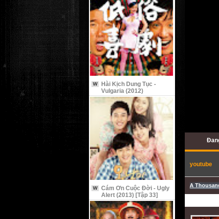
Hài Kịch Dung Tục -
W
Vulgaria (2012)
Đan
youtube
A Thousand
Cám Ơn Cuộc Đời - Ugly
W
Alert (2013) [Tập 33]