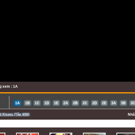
g xem : 1A
1A
1B
1C
1D
1E
2A
2B
2C
2D
2E
3A
3B
3
 Kisses (Tập 4/50)
Nh