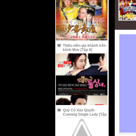
Thiếu niên gia khánh trên
W
kênh Mov [Tập 8]
Quý Cô Xảo Quyệt -
W
Cunning Single Lady [Tập
9 Vietsub]