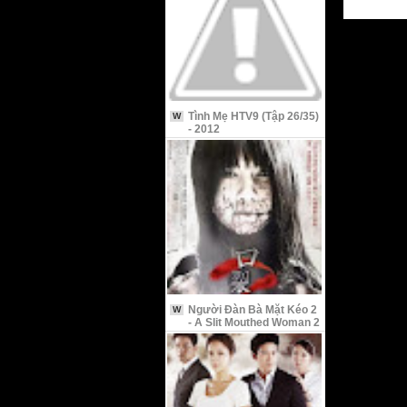
Tình Mẹ HTV9 (Tập 26/35)
W
- 2012
Người Đàn Bà Mặt Kéo 2
W
- A Slit Mouthed Woman 2