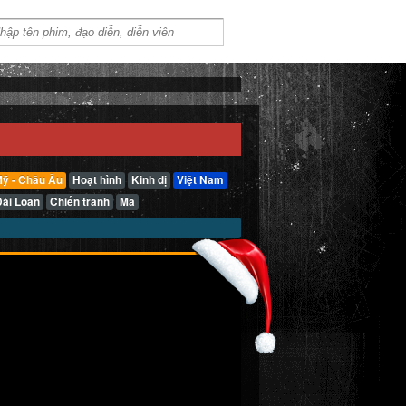
ỹ - Châu Âu
Hoạt hình
Kinh dị
Việt Nam
Đài Loan
Chiến tranh
Ma