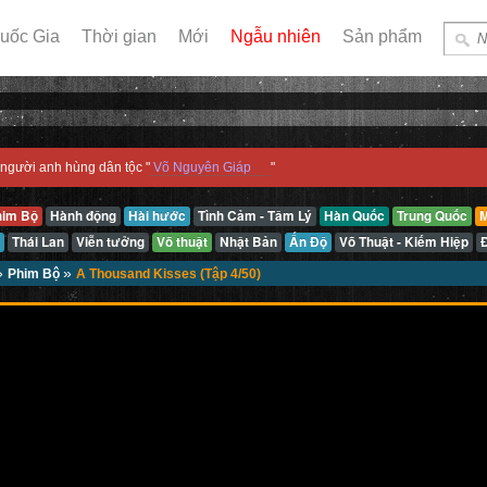
uốc Gia
Thời gian
Mới
Ngẫu nhiên
Sản phẩm
người anh hùng dân tộc "
Võ Nguyên Giáp
"
him Bộ
Hành động
Hài hước
Tình Cảm - Tâm Lý
Hàn Quốc
Trung Quốc
M
Thái Lan
Viễn tưởng
Võ thuật
Nhật Bản
Ấn Độ
Võ Thuật - Kiếm Hiệp
»
»
Phim Bộ
A Thousand Kisses (Tập 4/50)