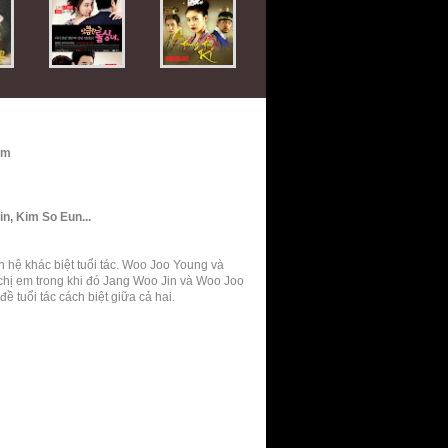
ảm
n, Kim So Eun...
 hệ khác biệt tuổi tác. Woo Joo Young và
hị em trong khi đó Jang Woo Jin và Woo Joo
ề tuổi tác cách biệt giữa cả hai.