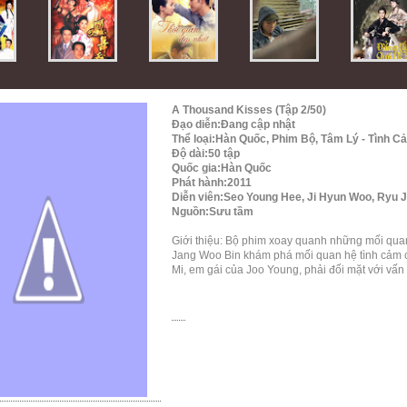
A Thousand Kisses (Tập 2/50)
Đạo diễn:Đang cập nhật
Thể loại:Hàn Quốc, Phim Bộ, Tâm Lý - Tình C
Độ dài:50 tập
Quốc gia:Hàn Quốc
Phát hành:2011
Diễn viên:Seo Young Hee, Ji Hyun Woo, Ryu Ji
Nguồn:Sưu tầm
Giới thiệu: Bộ phim xoay quanh những mối quan
Jang Woo Bin khám phá mối quan hệ tình cảm c
Mi, em gái của Joo Young, phải đối mặt với vấn đ