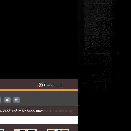
C
3D
3E
ấn
vì cậu bé mồ côi cơ nhỡ
Mark Zuckerberg