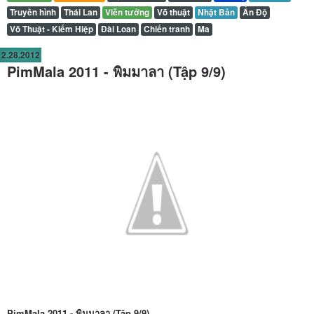
Truyền hình
Thái Lan
Viễn tưởng
Võ thuật
Nhật Bản
Ấn Độ
Võ Thuật - Kiếm Hiệp
Đài Loan
Chiến tranh
Ma
2.28.2012
PimMala 2011 - พิมมาลา (Tập 9/9)
PimMala 2011 - พิมมาลา (Tập 9/9)