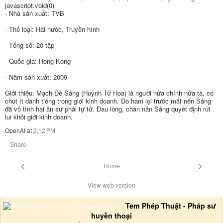
javascript:void(0)
- Nhà sản xuất: TVB
- Thể loại: Hài hước, Truyền hình
- Tổng số: 20 tập
- Quốc gia: Hong Kong
- Năm sản xuất: 2009
Giới thiệu: Mạch Đề Sảng (Huỳnh Tử Hoa) là người nửa chính nửa tà, có
chút ít danh tiếng trong giới kinh doanh. Do ham lợi trước mắt nên Sảng
đã vô tình hại ân sư phải tự tử. Đau lòng, chán nản Sảng quyết định rút
lui khỏi giới kinh doanh.
OpenAI
at
2:12 PM
Share
‹
›
Home
View web version
Tem Phép Thuật - Pháp sư
huyền thoại