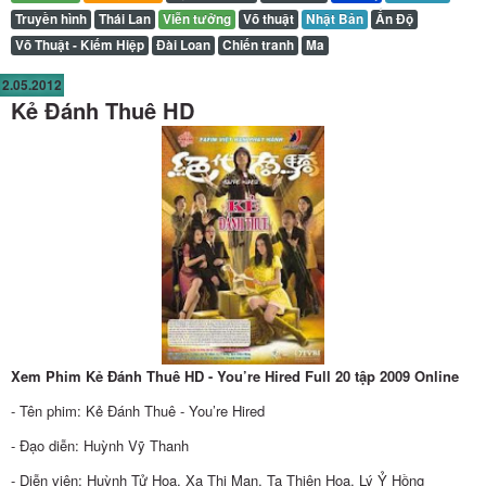
Truyền hình
Thái Lan
Viễn tưởng
Võ thuật
Nhật Bản
Ấn Độ
Võ Thuật - Kiếm Hiệp
Đài Loan
Chiến tranh
Ma
2.05.2012
Kẻ Đánh Thuê HD
Xem Phim Kẻ Đánh Thuê HD - You’re Hired Full 20 tập 2009 Online
- Tên phim: Kẻ Đánh Thuê - You’re Hired
- Đạo diễn: Huỳnh Vỹ Thanh
- Diễn viên: Huỳnh Tử Hoa, Xa Thi Mạn, Tạ Thiên Hoa, Lý Ỷ Hồng