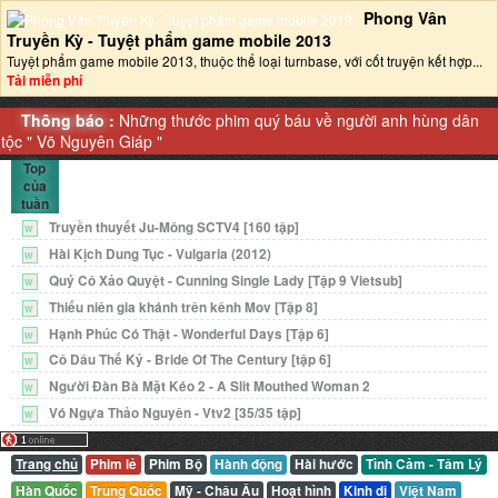
Phong Vân
Truyền Kỳ - Tuyệt phẩm game mobile 2013‎
Tuyệt phẩm game mobile 2013, thuộc thể loại turnbase, với cốt truyện kết hợp...
Tải miễn phí
Thông báo :
Những thước phim quý báu về người anh hùng dân
tộc "
Võ Nguyên Giáp
"
Top
của
tuần
Truyền thuyết Ju-Mông SCTV4 [160 tập]
W
Hài Kịch Dung Tục - Vulgaria (2012)
W
Quý Cô Xảo Quyệt - Cunning Single Lady [Tập 9 Vietsub]
W
Thiếu niên gia khánh trên kênh Mov [Tập 8]
W
Hạnh Phúc Có Thật - Wonderful Days [Tập 6]
W
Cô Dâu Thế Kỷ - Bride Of The Century [tập 6]
W
Người Đàn Bà Mặt Kéo 2 - A Slit Mouthed Woman 2
W
Vó Ngựa Thảo Nguyên - Vtv2 [35/35 tập]
W
Trang chủ
Phim lẻ
Phim Bộ
Hành động
Hài hước
Tình Cảm - Tâm Lý
Hàn Quốc
Trung Quốc
Mỹ - Châu Âu
Hoạt hình
Kinh dị
Việt Nam