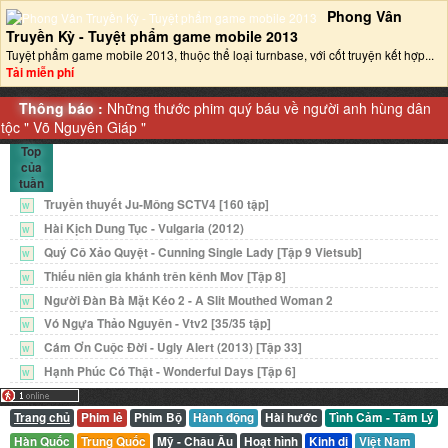
Phong Vân
Truyền Kỳ - Tuyệt phẩm game mobile 2013‎
Tuyệt phẩm game mobile 2013, thuộc thể loại turnbase, với cốt truyện kết hợp...
Tải miễn phí
Thông báo :
Những thước phim quý báu về người anh hùng dân
tộc "
Võ Nguyên Giáp
"
Top
của
tuần
Truyền thuyết Ju-Mông SCTV4 [160 tập]
W
Hài Kịch Dung Tục - Vulgaria (2012)
W
Quý Cô Xảo Quyệt - Cunning Single Lady [Tập 9 Vietsub]
W
Thiếu niên gia khánh trên kênh Mov [Tập 8]
W
Người Đàn Bà Mặt Kéo 2 - A Slit Mouthed Woman 2
W
Vó Ngựa Thảo Nguyên - Vtv2 [35/35 tập]
W
Cám Ơn Cuộc Đời - Ugly Alert (2013) [Tập 33]
W
Hạnh Phúc Có Thật - Wonderful Days [Tập 6]
W
Trang chủ
Phim lẻ
Phim Bộ
Hành động
Hài hước
Tình Cảm - Tâm Lý
Hàn Quốc
Trung Quốc
Mỹ - Châu Âu
Hoạt hình
Kinh dị
Việt Nam