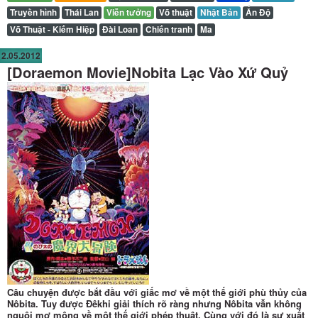
Truyền hình
Thái Lan
Viễn tưởng
Võ thuật
Nhật Bản
Ấn Độ
Võ Thuật - Kiếm Hiệp
Đài Loan
Chiến tranh
Ma
2.05.2012
[Doraemon Movie]Nobita Lạc Vào Xứ Quỷ
Câu chuyện được bắt đầu với giấc mơ về một thế giới phù thủy của
Nôbita. Tuy được Đêkhi giải thích rõ ràng nhưng Nôbita vẫn không
nguôi mơ mộng về một thế giới phép thuật. Cùng với đó là sự xuất