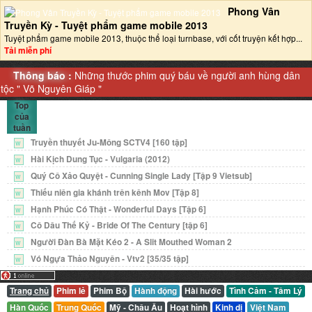
Phong Vân
Truyền Kỳ - Tuyệt phẩm game mobile 2013‎
Tuyệt phẩm game mobile 2013, thuộc thể loại turnbase, với cốt truyện kết hợp...
Tải miễn phí
Thông báo :
Những thước phim quý báu về người anh hùng dân
tộc "
Võ Nguyên Giáp
"
Top
của
tuần
Truyền thuyết Ju-Mông SCTV4 [160 tập]
W
Hài Kịch Dung Tục - Vulgaria (2012)
W
Quý Cô Xảo Quyệt - Cunning Single Lady [Tập 9 Vietsub]
W
Thiếu niên gia khánh trên kênh Mov [Tập 8]
W
Hạnh Phúc Có Thật - Wonderful Days [Tập 6]
W
Cô Dâu Thế Kỷ - Bride Of The Century [tập 6]
W
Người Đàn Bà Mặt Kéo 2 - A Slit Mouthed Woman 2
W
Vó Ngựa Thảo Nguyên - Vtv2 [35/35 tập]
W
Trang chủ
Phim lẻ
Phim Bộ
Hành động
Hài hước
Tình Cảm - Tâm Lý
Hàn Quốc
Trung Quốc
Mỹ - Châu Âu
Hoạt hình
Kinh dị
Việt Nam