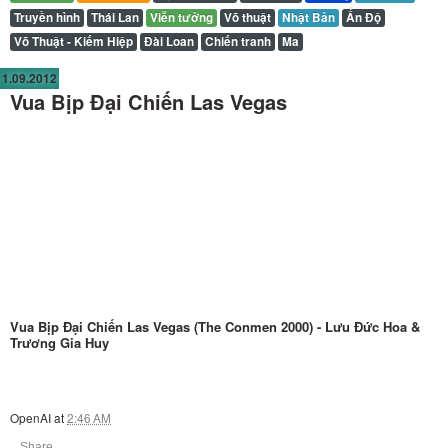
Truyền hình
Thái Lan
Viễn tưởng
Võ thuật
Nhật Bản
Ấn Độ
Võ Thuật - Kiếm Hiệp
Đài Loan
Chiến tranh
Ma
1.09.2012
Vua Bịp Đại Chiến Las Vegas
Vua Bịp Đại Chiến Las Vegas (The Conmen 2000) - Lưu Đức Hoa &
Trương Gia Huy
OpenAI
at
2:46 AM
Share