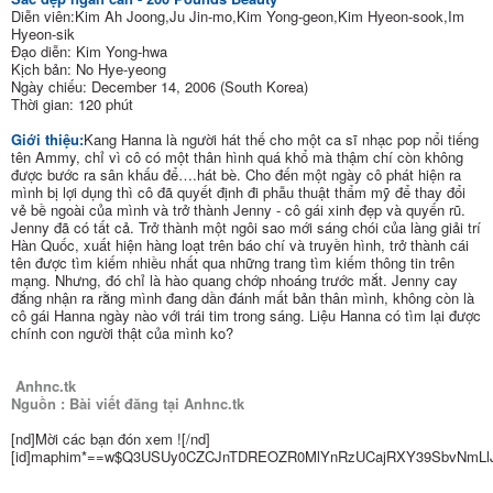
Diễn viên:Kim Ah Joong,Ju Jin-mo,Kim Yong-geon,Kim Hyeon-sook,Im
Hyeon-sik
Đạo diễn: Kim Yong-hwa
Kịch bản: No Hye-yeong
Ngày chiếu: December 14, 2006 (South Korea)
Thời gian: 120 phút
Giới thiệu:
Kang Hanna là người hát thế cho một ca sĩ nhạc pop nổi tiếng
tên Ammy, chỉ vì cô có một thân hình quá khổ mà thậm chí còn không
được bước ra sân khấu để….hát bè. Cho đến một ngày cô phát hiện ra
mình bị lợi dụng thì cô đã quyết định đi phẫu thuật thẩm mỹ để thay đổi
vẻ bề ngoài của mình và trở thành Jenny - cô gái xinh đẹp và quyến rũ.
Jenny đã có tất cả. Trở thành một ngôi sao mới sáng chói của làng giải trí
Hàn Quốc, xuất hiện hàng loạt trên báo chí và truyền hình, trở thành cái
tên được tìm kiếm nhiều nhất qua những trang tìm kiếm thông tin trên
mạng. Nhưng, đó chỉ là hào quang chớp nhoáng trước mắt. Jenny cay
đắng nhận ra rằng mình đang dần đánh mất bản thân mình, không còn là
cô gái Hanna ngày nào với trái tim trong sáng. Liệu Hanna có tìm lại được
chính con người thật của mình ko?
Anhnc.tk
Nguồn : Bài viết đăng tại Anhnc.tk
[nd]Mời các bạn đón xem ![/nd]
[id]maphim*==w$Q3USUy0CZCJnTDREOZR0MlYnRzUCajRXY39SbvNmLlJ