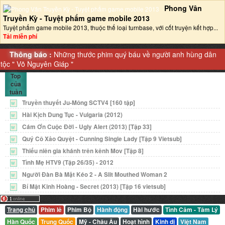
Phong Vân
Truyền Kỳ - Tuyệt phẩm game mobile 2013‎
Tuyệt phẩm game mobile 2013, thuộc thể loại turnbase, với cốt truyện kết hợp...
Tải miễn phí
Thông báo :
Những thước phim quý báu về người anh hùng dân
tộc "
Võ Nguyên Giáp
"
Top
của
tuần
Truyền thuyết Ju-Mông SCTV4 [160 tập]
W
Hài Kịch Dung Tục - Vulgaria (2012)
W
Cám Ơn Cuộc Đời - Ugly Alert (2013) [Tập 33]
W
Quý Cô Xảo Quyệt - Cunning Single Lady [Tập 9 Vietsub]
W
Thiếu niên gia khánh trên kênh Mov [Tập 8]
W
Tình Mẹ HTV9 (Tập 26/35) - 2012
W
Người Đàn Bà Mặt Kéo 2 - A Slit Mouthed Woman 2
W
Bí Mật Kinh Hoàng - Secret (2013) [Tập 16 vietsub]
W
Trang chủ
Phim lẻ
Phim Bộ
Hành động
Hài hước
Tình Cảm - Tâm Lý
Hàn Quốc
Trung Quốc
Mỹ - Châu Âu
Hoạt hình
Kinh dị
Việt Nam