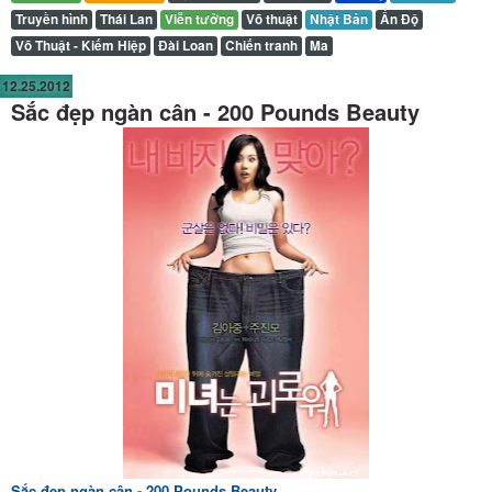
Truyền hình
Thái Lan
Viễn tưởng
Võ thuật
Nhật Bản
Ấn Độ
Võ Thuật - Kiếm Hiệp
Đài Loan
Chiến tranh
Ma
12.25.2012
Sắc đẹp ngàn cân - 200 Pounds Beauty
Sắc đẹp ngàn cân - 200 Pounds Beauty