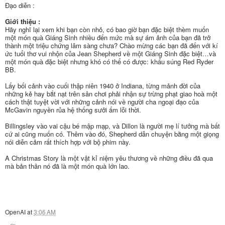
Đạo diễn :
Giới thiệu :
Hãy nghĩ lại xem khi bạn còn nhỏ, có bao giờ bạn đặc biệt thèm muốn
một món quà Giáng Sinh nhiều đến mức mà sự ám ảnh của bạn đã trở
thành một triệu chứng lâm sàng chưa? Chào mừng các bạn đã đến với kí
ức tuổi thơ vui nhộn của Jean Shepherd về một Giáng Sinh đặc biệt…và
một món quà đặc biệt nhưng khó có thể có được: khẩu súng Red Ryder
BB.
Lấy bối cảnh vào cuối thập niên 1940 ở Indiana, từng mảnh đời của
những kẻ hay bắt nạt trên sân chơi phải nhận sự trừng phạt giao hoà một
cách thật tuyệt vời với những cảnh nói về người cha ngoại đạo của
McGavin nguyền rủa hệ thống sưởi ấm lỗi thời.
Billingsley vào vai cậu bé mập mạp, và Dillon là người mẹ lí tưởng mà bất
cứ ai cũng muốn có. Thêm vào đó, Shepherd dẫn chuyện bằng một giọng
nói diễn cảm rất thích hợp với bộ phim này.
A Christmas Story là một vật kỉ niệm yêu thương về những điều đã qua
mà bản thân nó đã là một món quà lớn lao.
OpenAI
at
3:06 AM