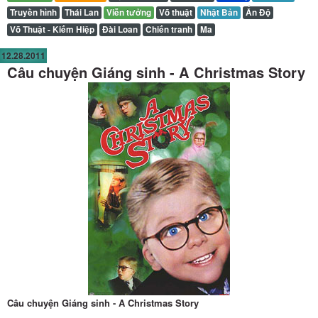
Truyền hình
Thái Lan
Viễn tưởng
Võ thuật
Nhật Bản
Ấn Độ
Võ Thuật - Kiếm Hiệp
Đài Loan
Chiến tranh
Ma
12.28.2011
Câu chuyện Giáng sinh - A Christmas Story
Câu chuyện Giáng sinh - A Christmas Story