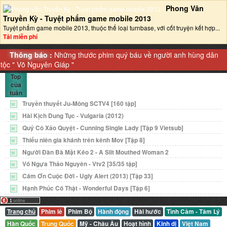
Phong Vân
Truyền Kỳ - Tuyệt phẩm game mobile 2013‎
Tuyệt phẩm game mobile 2013, thuộc thể loại turnbase, với cốt truyện kết hợp...
Tải miễn phí
Thông báo :
Những thước phim quý báu về người anh hùng dân
tộc "
Võ Nguyên Giáp
"
Top
của
tuần
Truyền thuyết Ju-Mông SCTV4 [160 tập]
W
Hài Kịch Dung Tục - Vulgaria (2012)
W
Quý Cô Xảo Quyệt - Cunning Single Lady [Tập 9 Vietsub]
W
Thiếu niên gia khánh trên kênh Mov [Tập 8]
W
Người Đàn Bà Mặt Kéo 2 - A Slit Mouthed Woman 2
W
Vó Ngựa Thảo Nguyên - Vtv2 [35/35 tập]
W
Cám Ơn Cuộc Đời - Ugly Alert (2013) [Tập 33]
W
Hạnh Phúc Có Thật - Wonderful Days [Tập 6]
W
Trang chủ
Phim lẻ
Phim Bộ
Hành động
Hài hước
Tình Cảm - Tâm Lý
Hàn Quốc
Trung Quốc
Mỹ - Châu Âu
Hoạt hình
Kinh dị
Việt Nam