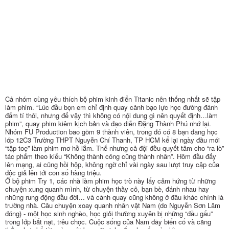
Cả nhóm cùng yêu thích bộ phim kinh điển Titanic nên thống nhất sẽ tập
làm phim. “Lúc đầu bọn em chỉ định quay cảnh bạo lực học đường đánh
đấm tí thôi, nhưng để vậy thì không có nội dung gì nên quyết định…làm
phim”, quay phim kiêm kịch bản và đạo diễn Đặng Thành Phú nhớ lại.
Nhóm FU Production bao gồm 9 thành viên, trong đó có 8 bạn đang học
lớp 12C3 Trường THPT Nguyễn Chí Thanh, TP HCM kể lại ngày đầu mới
“tập toẹ” làm phim mơ hồ lắm. Thế nhưng cả đội đều quyết tâm cho “ra lò”
tác phẩm theo kiểu “Không thành công cũng thành nhân”. Hôm đầu đẩy
lên mạng, ai cũng hồi hộp, không ngờ chỉ vài ngày sau lượt truy cập của
độc giả lên tới con số hàng triệu.
Ở bộ phim Try 1, các nhà làm phim học trò này lấy cảm hứng từ những
chuyện xung quanh mình, từ chuyện thầy cô, bạn bè, đánh nhau hay
những rung động đầu đời… và cảnh quay cũng không ở đâu khác chính là
trường nhà. Câu chuyện xoay quanh nhân vật Nam (do Nguyễn Sơn Lâm
đóng) - một học sinh nghèo, học giỏi thường xuyên bị những “đầu gấu”
trong lớp bắt nạt, trêu chọc. Cuộc sống của Nam đầy biến cố và căng