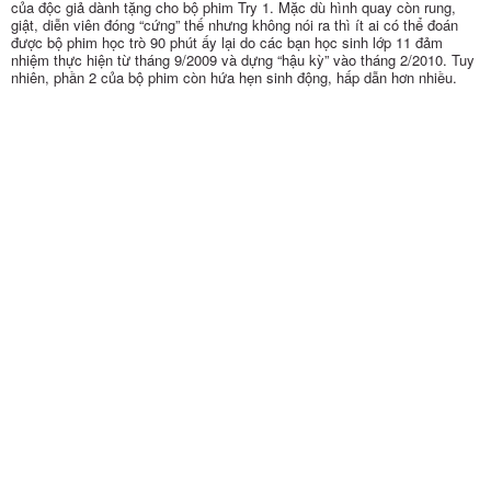
của độc giả dành tặng cho bộ phim Try 1. Mặc dù hình quay còn rung,
giật, diễn viên đóng “cứng” thế nhưng không nói ra thì ít ai có thể đoán
được bộ phim học trò 90 phút ấy lại do các bạn học sinh lớp 11 đảm
nhiệm thực hiện từ tháng 9/2009 và dựng “hậu kỳ” vào tháng 2/2010. Tuy
nhiên, phần 2 của bộ phim còn hứa hẹn sinh động, hấp dẫn hơn nhiều.