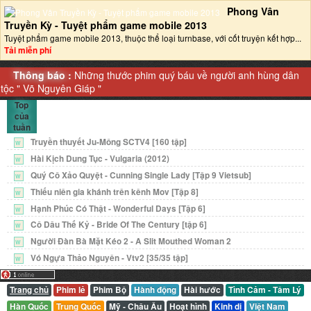
Phong Vân
Truyền Kỳ - Tuyệt phẩm game mobile 2013‎
Tuyệt phẩm game mobile 2013, thuộc thể loại turnbase, với cốt truyện kết hợp...
Tải miễn phí
Thông báo :
Những thước phim quý báu về người anh hùng dân
tộc "
Võ Nguyên Giáp
"
Top
của
tuần
Truyền thuyết Ju-Mông SCTV4 [160 tập]
W
Hài Kịch Dung Tục - Vulgaria (2012)
W
Quý Cô Xảo Quyệt - Cunning Single Lady [Tập 9 Vietsub]
W
Thiếu niên gia khánh trên kênh Mov [Tập 8]
W
Hạnh Phúc Có Thật - Wonderful Days [Tập 6]
W
Cô Dâu Thế Kỷ - Bride Of The Century [tập 6]
W
Người Đàn Bà Mặt Kéo 2 - A Slit Mouthed Woman 2
W
Vó Ngựa Thảo Nguyên - Vtv2 [35/35 tập]
W
Trang chủ
Phim lẻ
Phim Bộ
Hành động
Hài hước
Tình Cảm - Tâm Lý
Hàn Quốc
Trung Quốc
Mỹ - Châu Âu
Hoạt hình
Kinh dị
Việt Nam