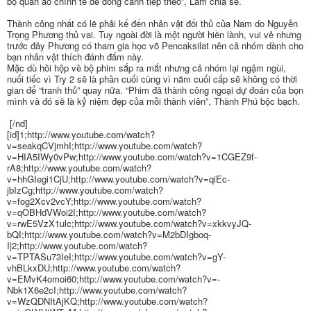
bộ quần áo chỉnh tề để đóng cảnh tiếp theo”, Lâm chia sẻ.
Thành công nhất có lẽ phải kể đến nhân vật đối thủ của Nam do Nguyễn
Trọng Phương thủ vai. Tuy ngoài đời là một người hiền lành, vui vẻ nhưng
trước đây Phương có tham gia học võ Pencaksilat nên cả nhóm dành cho
bạn nhân vật thích đánh đấm này.
Mặc dù hồi hộp về bộ phim sắp ra mắt nhưng cả nhóm lại ngậm ngùi,
nuối tiếc vì Try 2 sẽ là phần cuối cùng vì năm cuối cấp sẽ không có thời
gian để “tranh thủ” quay nữa. “Phim đã thành công ngoại dự đoán của bọn
mình và đó sẽ là kỷ niệm đẹp của mỗi thành viên”, Thành Phú bộc bạch.
[/nd]
[id]1;http://www.youtube.com/watch?
v=seakqCVjmhI;http://www.youtube.com/watch?
v=HIA5IWy0vPw;http://www.youtube.com/watch?v=1CGEZ9f-
rA8;http://www.youtube.com/watch?
v=hhGIegi1CjU;http://www.youtube.com/watch?v=qiEc-
jbIzCg;http://www.youtube.com/watch?
v=fog2Xcv2vcY;http://www.youtube.com/watch?
v=qOBHdVWoi2I;http://www.youtube.com/watch?
v=rwE5VzX1ulc;http://www.youtube.com/watch?v=xkkvyJQ-
bQI;http://www.youtube.com/watch?v=M2bDIgboq-
I|2;http://www.youtube.com/watch?
v=TPTASu73IeI;http://www.youtube.com/watch?v=gY-
vhBLkxDU;http://www.youtube.com/watch?
v=EMvK4omoi60;http://www.youtube.com/watch?v=-
Nbk1X6e2cI;http://www.youtube.com/watch?
v=WzQDNItAjKQ;http://www.youtube.com/watch?