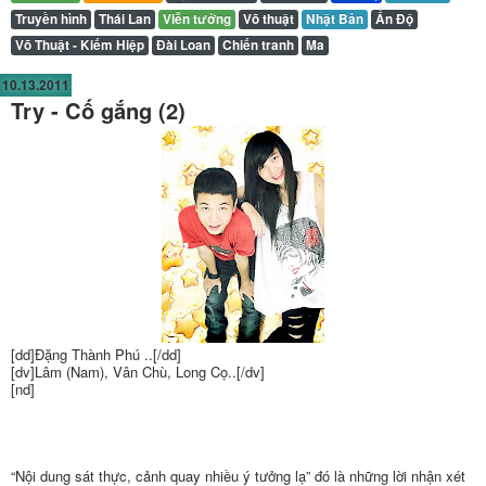
Truyền hình
Thái Lan
Viễn tưởng
Võ thuật
Nhật Bản
Ấn Độ
Võ Thuật - Kiếm Hiệp
Đài Loan
Chiến tranh
Ma
10.13.2011
Try - Cố gắng (2)
[dd]Đặng Thành Phú ..[/dd]
[dv]Lâm (Nam), Vân Chù, Long Cọ..[/dv]
[nd]
“Nội dung sát thực, cảnh quay nhiều ý tưởng lạ” đó là những lời nhận xét