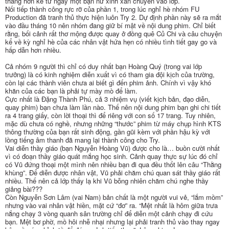
thẳng hơn kể từ ngày một bạn nữ xinh xắn chuyển vào lớp.
Nối tiếp thành công rực rỡ của phần 1, trong lúc nghỉ hè nhóm FU
Production đã tranh thủ thực hiện luôn Try 2. Dự định phần này sẽ ra mắt
vào đầu tháng 10 nên nhóm đang giữ bí mật về nội dung phim. Chỉ biết
rằng, bối cảnh rất thơ mộng được quay ở đồng quê Củ Chi và câu chuyện
kể về kỳ nghỉ hè của các nhân vật hứa hẹn có nhiều tình tiết gay go và
hấp dẫn hơn nhiều.
Cả nhóm 9 người thì chỉ có duy nhất bạn Hoàng Quý (trong vai lớp
trưởng) là có kinh nghiệm diễn xuất vì có tham gia đội kịch của trường,
còn lại các thành viên chưa ai biết gì đến phim ảnh. Chính vì vậy khó
khăn của các bạn là phải tự mày mò để làm.
Cực nhất là Đặng Thành Phú, cả 3 nhiệm vụ (viết kịch bản, đạo diễn,
quay phim) bạn chưa làm lần nào. Thế nên nội dung phim bạn ghi chi tiết
ra 4 trang giấy, còn lời thoại thì để riêng với con số 17 trang. Tuy nhiên,
mặc dù chưa có nghề, nhưng những “thước” phim từ máy chụp hình KTS
thông thường của bạn rất sinh động, gần gũi kèm với phần hậu kỳ với
lồng tiếng âm thanh đã mang lại thành công cho Try.
Vai diễn thầy giáo (bạn Nguyễn Hoàng Vũ) được cho là… buồn cười nhất
vì có đoạn thầy giáo quát mắng học sinh. Cảnh quay thực sự lúc đó chỉ
có Vũ đứng thoại một mình nên nhiều bạn đi qua đều thốt lên câu “Thằng
khùng”. Để diễn được nhân vật, Vũ phải chăm chú quan sát thầy giáo rất
nhiều. Thế nên cả lớp thấy lạ khi Vũ bỗng nhiên chăm chú nghe thầy
giảng bài???
Còn Nguyễn Sơn Lâm (vai Nam) bản chất là một người vui vẻ, “lắm mồm”
nhưng vào vai nhân vật hiền, mặt cứ “đơ” ra. “Mệt nhất là hôm giữa trưa
nắng chạy 3 vòng quanh sân trường chỉ để diễn một cảnh chạy đi cứu
bạn. Mệt bơ phờ, mồ hôi nhễ nhại nhưng lại phải tranh thủ vào thay ngay