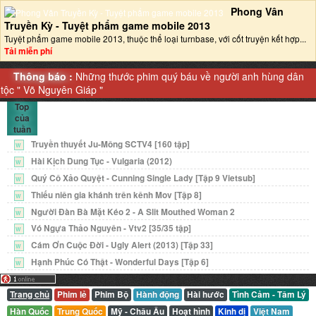
Phong Vân
Truyền Kỳ - Tuyệt phẩm game mobile 2013‎
Tuyệt phẩm game mobile 2013, thuộc thể loại turnbase, với cốt truyện kết hợp...
Tải miễn phí
Thông báo :
Những thước phim quý báu về người anh hùng dân
tộc "
Võ Nguyên Giáp
"
Top
của
tuần
Truyền thuyết Ju-Mông SCTV4 [160 tập]
W
Hài Kịch Dung Tục - Vulgaria (2012)
W
Quý Cô Xảo Quyệt - Cunning Single Lady [Tập 9 Vietsub]
W
Thiếu niên gia khánh trên kênh Mov [Tập 8]
W
Người Đàn Bà Mặt Kéo 2 - A Slit Mouthed Woman 2
W
Vó Ngựa Thảo Nguyên - Vtv2 [35/35 tập]
W
Cám Ơn Cuộc Đời - Ugly Alert (2013) [Tập 33]
W
Hạnh Phúc Có Thật - Wonderful Days [Tập 6]
W
Trang chủ
Phim lẻ
Phim Bộ
Hành động
Hài hước
Tình Cảm - Tâm Lý
Hàn Quốc
Trung Quốc
Mỹ - Châu Âu
Hoạt hình
Kinh dị
Việt Nam