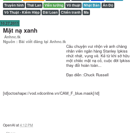
Truyền hình
Thái Lan
Viễn tưởng
Võ thuật
Nhật Bản
Ấn Độ
Võ Thuật - Kiếm Hiệp
Đài Loan
Chiến tranh
Ma
10.27.2011
Mặt nạ xanh
Anhnc.tk
Nguồn : Bài viết đăng tại Anhnc.tk
Câu chuyện vui nhộn về anh chàng
nhân viên ngân hàng Stanley Ipkiss
nhút nhát, vụng về. Kể từ khi sỡ hữu
một chiếc mặt nạ cổ, cuộc đời Ipkiss
thay đổi hoàn toàn...
Đạo diễn :Chuck Russell
[id]octoshape://vod.vdconline.vn/CAM_F_blue.mask[/id]
OpenAI
at
4:12 PM