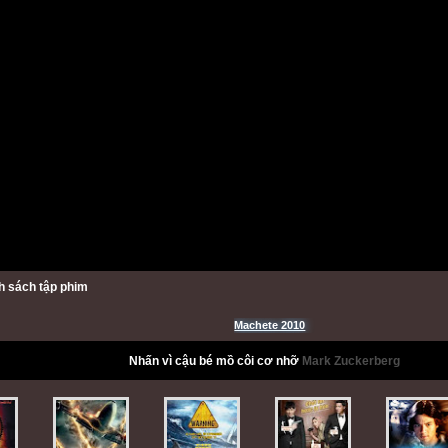
h sách tập phim
Machete 2010
Nhấn
vì cậu bé mồ côi cơ nhỡ
Mark Zuckerberg