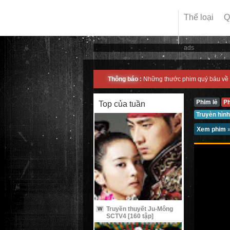
Thể loại
Q
ads
Thông báo :
Những thước phim quý báu về 
Phim lẻ
P
Top của tuần
Truyền hình
Xem phim
Truyền thuyết Ju-Mông
W
SCTV4 [160 tập]