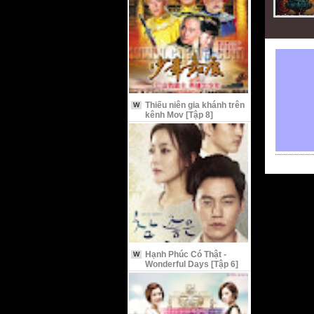
Thiếu niên gia khánh trên
W
kênh Mov [Tập 8]
Hạnh Phúc Có Thật -
W
Wonderful Days [Tập 6]