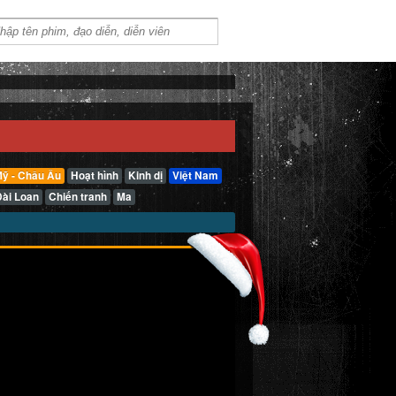
ỹ - Châu Âu
Hoạt hình
Kinh dị
Việt Nam
Đài Loan
Chiến tranh
Ma