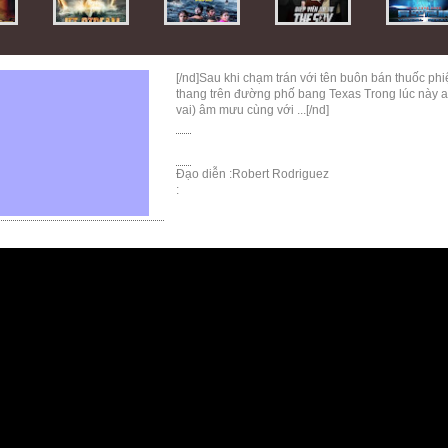
[/nd]Sau khi chạm trán với tên buôn bán thuốc phi
thang trên đường phố bang Texas Trong lúc này a
vai) âm mưu cùng với ...[/nd]
Đạo diễn :Robert Rodriguez
: