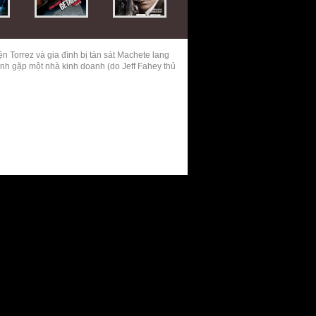
ện Torrez và gia đình bị tàn sát Machete lang
nh gặp một nhà kinh doanh (do Jeff Fahey thủ