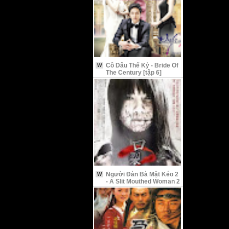
Cô Dâu Thế Kỷ - Bride Of
W
The Century [tập 6]
Người Đàn Bà Mặt Kéo 2
W
- A Slit Mouthed Woman 2