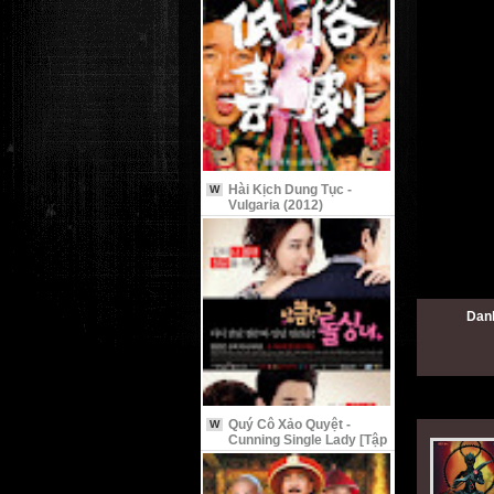
Hài Kịch Dung Tục -
W
Vulgaria (2012)
Dan
Quý Cô Xảo Quyệt -
W
Cunning Single Lady [Tập
9 Vietsub]