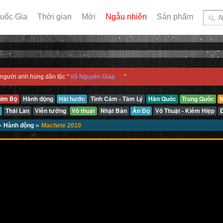
uốc Gia
Thời gian
Mới
Ngẫu nhiên
Sản phẩm
người anh hùng dân tộc "
Võ Nguyên Giáp
"
him Bộ
Hành động
Hài hước
Tình Cảm - Tâm Lý
Hàn Quốc
Trung Quốc
M
Thái Lan
Viễn tưởng
Võ thuật
Nhật Bản
Ấn Độ
Võ Thuật - Kiếm Hiệp
»
»
Hành động
Machete 2010