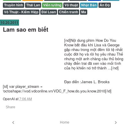
Truyền hình
Thái Lan
Viễn tưởng
Võ thuật
Nhật Bản
Ấn Độ
Võ Thuật - Kiếm Hiệp
Đài Loan
Chiến tranh
Ma
10.20.2011
Lam sao em biết
[nd]Nội dung phim How Do You
Know bắt đầu khi Lisa và George
gặp nhau trong một đêm tồi tệ nhất
cuộc đời họ và rồi họ yêu nhau Thế
nhưng một anh chàng cầu thủ bóng
chày điển trai đã xen vào mối tình
của họ khiến nó trở thành ...[/nd]
Đạo diễn :James L. Brooks
[id] var player_stream =
'octoshape://vod.vdconline.vn/VDC_F_how.do.you.know.2010[/id]
OpenAI
at
7:06 AM
Share
‹
›
Home