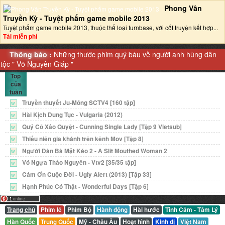
Phong Vân
Truyền Kỳ - Tuyệt phẩm game mobile 2013‎
Tuyệt phẩm game mobile 2013, thuộc thể loại turnbase, với cốt truyện kết hợp...
Tải miễn phí
Thông báo :
Những thước phim quý báu về người anh hùng dân
tộc "
Võ Nguyên Giáp
"
Top
của
tuần
Truyền thuyết Ju-Mông SCTV4 [160 tập]
W
Hài Kịch Dung Tục - Vulgaria (2012)
W
Quý Cô Xảo Quyệt - Cunning Single Lady [Tập 9 Vietsub]
W
Thiếu niên gia khánh trên kênh Mov [Tập 8]
W
Người Đàn Bà Mặt Kéo 2 - A Slit Mouthed Woman 2
W
Vó Ngựa Thảo Nguyên - Vtv2 [35/35 tập]
W
Cám Ơn Cuộc Đời - Ugly Alert (2013) [Tập 33]
W
Hạnh Phúc Có Thật - Wonderful Days [Tập 6]
W
Trang chủ
Phim lẻ
Phim Bộ
Hành động
Hài hước
Tình Cảm - Tâm Lý
Hàn Quốc
Trung Quốc
Mỹ - Châu Âu
Hoạt hình
Kinh dị
Việt Nam