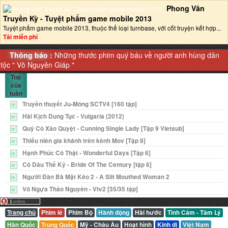
Phong Vân
Truyền Kỳ - Tuyệt phẩm game mobile 2013‎
Tuyệt phẩm game mobile 2013, thuộc thể loại turnbase, với cốt truyện kết hợp...
Tải miễn phí
Thông báo :
Những thước phim quý báu về người anh hùng dân
tộc "
Võ Nguyên Giáp
"
Top
của
tuần
Truyền thuyết Ju-Mông SCTV4 [160 tập]
W
Hài Kịch Dung Tục - Vulgaria (2012)
W
Quý Cô Xảo Quyệt - Cunning Single Lady [Tập 9 Vietsub]
W
Thiếu niên gia khánh trên kênh Mov [Tập 8]
W
Hạnh Phúc Có Thật - Wonderful Days [Tập 6]
W
Cô Dâu Thế Kỷ - Bride Of The Century [tập 6]
W
Người Đàn Bà Mặt Kéo 2 - A Slit Mouthed Woman 2
W
Vó Ngựa Thảo Nguyên - Vtv2 [35/35 tập]
W
Trang chủ
Phim lẻ
Phim Bộ
Hành động
Hài hước
Tình Cảm - Tâm Lý
Hàn Quốc
Trung Quốc
Mỹ - Châu Âu
Hoạt hình
Kinh dị
Việt Nam