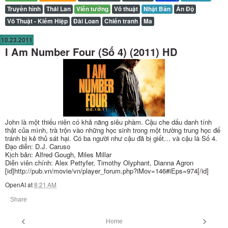
Truyền hình
Thái Lan
Viễn tưởng
Võ thuật
Nhật Bản
Ấn Độ
Võ Thuật - Kiếm Hiệp
Đài Loan
Chiến tranh
Ma
10.23.2011
I Am Number Four (Số 4) (2011) HD
John là một thiếu niên có khả năng siêu phàm. Cậu che dấu danh tính
thật của mình, trà trộn vào những học sinh trong một trường trung học để
tránh bị kẻ thủ sát hại. Có ba người như cậu đã bị giết… và cậu là Số 4.
Đạo diễn:
D.J. Caruso
Kịch bản:
Alfred Gough, Miles Millar
Diễn viên chính:
Alex Pettyfer, Timothy Olyphant, Dianna Agron
[id]http://pub.vn/movie/vn/player_forum.php?iMov=146#iEps=974[/id]
OpenAI
at
8:21 AM
Share
‹
›
Home