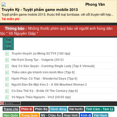
Phong Vân
Truyền Kỳ - Tuyệt phẩm game mobile 2013‎
Tuyệt phẩm game mobile 2013, thuộc thể loại turnbase, với cốt truyện kết hợp...
Tải miễn phí
Thông báo :
Những thước phim quý báu về người anh hùng dân
tộc "
Võ Nguyên Giáp
"
Top
của
tuần
Truyền thuyết Ju-Mông SCTV4 [160 tập]
W
Hài Kịch Dung Tục - Vulgaria (2012)
W
Quý Cô Xảo Quyệt - Cunning Single Lady [Tập 9 Vietsub]
W
Thiếu niên gia khánh trên kênh Mov [Tập 8]
W
Hạnh Phúc Có Thật - Wonderful Days [Tập 6]
W
Người Đàn Bà Mặt Kéo 2 - A Slit Mouthed Woman 2
W
Cô Dâu Thế Kỷ - Bride Of The Century [tập 6]
W
Vó Ngựa Thảo Nguyên - Vtv2 [35/35 tập]
W
Trang chủ
Phim lẻ
Phim Bộ
Hành động
Hài hước
Tình Cảm - Tâm Lý
Hàn Quốc
Trung Quốc
Mỹ - Châu Âu
Hoạt hình
Kinh dị
Việt Nam