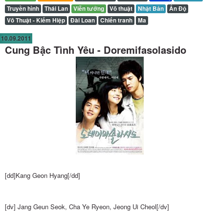
Truyền hình
Thái Lan
Viễn tưởng
Võ thuật
Nhật Bản
Ấn Độ
Võ Thuật - Kiếm Hiệp
Đài Loan
Chiến tranh
Ma
10.09.2011
Cung Bậc Tình Yêu - Doremifasolasido
[dd]Kang Geon Hyang[/dd]
[dv] Jang Geun Seok, Cha Ye Ryeon, Jeong Ui Cheol[/dv]