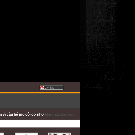
ấn
vì cậu bé mồ côi cơ nhỡ
Mark Zuckerberg