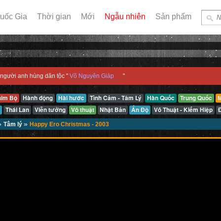
uốc Gia
Thời gian
Mới
Ngẫu nhiên
Sản phẩm
người anh hùng dân tộc "
Võ Nguyên Giáp
"
him Bộ
Hành động
Hài hước
Tình Cảm - Tâm Lý
Hàn Quốc
Trung Quốc
M
Thái Lan
Viễn tưởng
Võ thuật
Nhật Bản
Ấn Độ
Võ Thuật - Kiếm Hiệp
»
»
Tâm lý
Happy Ero Christmas - 2003