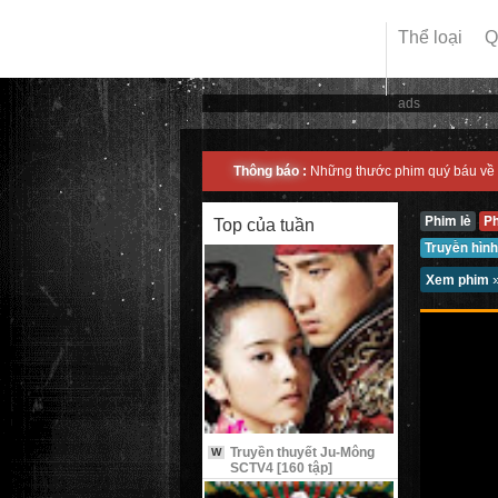
Thể loại
Q
ads
Thông báo :
Những thước phim quý báu về 
Phim lẻ
P
Top của tuần
Truyền hình
Xem phim
Truyền thuyết Ju-Mông
W
SCTV4 [160 tập]