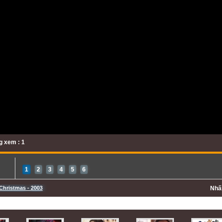
 xem : 1
1
2
3
4
5
6
Christmas - 2003
Nh