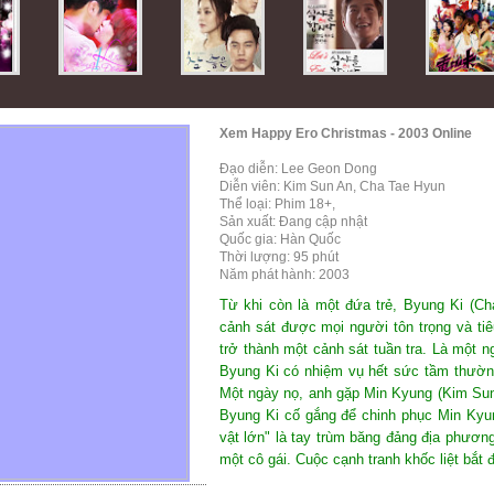
Xem Happy Ero Christmas - 2003 Online
Đạo diễn: Lee Geon Dong
Diễn viên: Kim Sun An, Cha Tae Hyun
Thể loại: Phim 18+,
Sản xuất: Đang cập nhật
Quốc gia: Hàn Quốc
Thời lượng: 95 phút
Năm phát hành: 2003
Từ khi còn là một đứa trẻ, Byung Ki (Ch
cảnh sát được mọi người tôn trọng và tiê
trở thành một cảnh sát tuần tra. Là một ng
Byung Ki có nhiệm vụ hết sức tầm thường
Một ngày nọ, anh gặp Min Kyung (Kim Sun
Byung Ki cố gắng để chinh phục Min Kyu
vật lớn" là tay trùm băng đảng địa phươn
một cô gái. Cuộc cạnh tranh khốc liệt bắt 