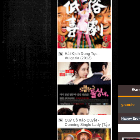
Hài Kịch Dung Tục -
W
Vulgaria (2012)
Đang
youtube
Happy Ero 
Quý Cô Xảo Quyệt -
W
Cunning Single Lady [Tập
9 Vietsub]