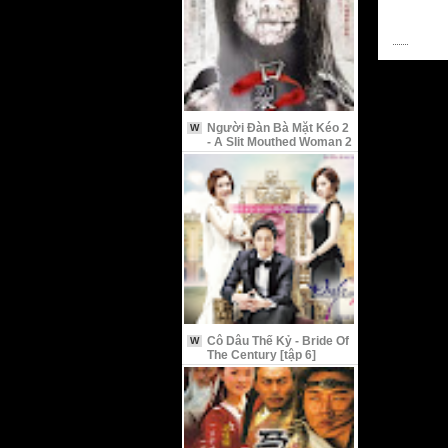
Người Đàn Bà Mặt Kéo 2
W
- A Slit Mouthed Woman 2
Cô Dâu Thế Kỷ - Bride Of
W
The Century [tập 6]