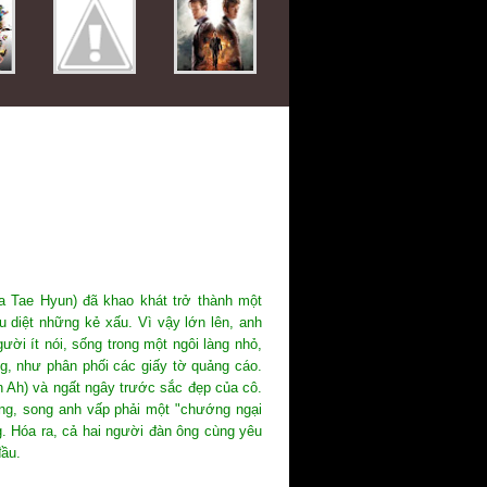
a Tae Hyun) đã khao khát trở thành một
u diệt những kẻ xấu. Vì vậy lớn lên, anh
ười ít nói, sống trong một ngôi làng nhỏ,
, như phân phối các giấy tờ quảng cáo.
 Ah) và ngất ngây trước sắc đẹp của cô.
ng, song anh vấp phải một "chướng ngại
g. Hóa ra, cả hai người đàn ông cùng yêu
đầu.