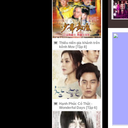
Thiếu niên gia khánh trên
W
kênh Mov [Tập 8]
Hạnh Phúc Có Thật -
W
Wonderful Days [Tập 6]