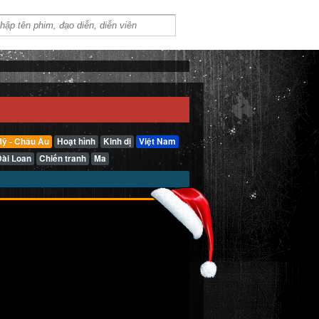
ỹ - Châu Âu
Hoạt hình
Kinh dị
Việt Nam
Đài Loan
Chiến tranh
Ma