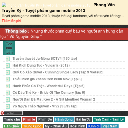
Phong Vân
Truyền Kỳ - Tuyệt phẩm game mobile 2013‎
Tuyệt phẩm game mobile 2013, thuộc thể loại turnbase, với cốt truyện kết hợp...
Tải miễn phí
Thông báo :
Những thước phim quý báu về người anh hùng dân
tộc "
Võ Nguyên Giáp
"
Top
của
tuần
Truyền thuyết Ju-Mông SCTV4 [160 tập]
W
Hài Kịch Dung Tục - Vulgaria (2012)
W
Quý Cô Xảo Quyệt - Cunning Single Lady [Tập 9 Vietsub]
W
Thiếu niên gia khánh trên kênh Mov [Tập 8]
W
Hạnh Phúc Có Thật - Wonderful Days [Tập 6]
W
Cô Dâu Thế Kỷ - Bride Of The Century [tập 6]
W
Người Đàn Bà Mặt Kéo 2 - A Slit Mouthed Woman 2
W
Vó Ngựa Thảo Nguyên - Vtv2 [35/35 tập]
W
Trang chủ
Phim lẻ
Phim Bộ
Hành động
Hài hước
Tình Cảm - Tâm Lý
Hàn Quốc
Trung Quốc
Mỹ - Châu Âu
Hoạt hình
Kinh dị
Việt Nam