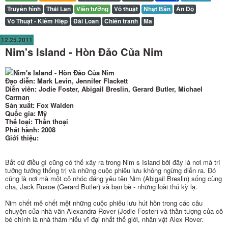
Truyền hình
Thái Lan
Viễn tưởng
Võ thuật
Nhật Bản
Ấn Độ
Võ Thuật - Kiếm Hiệp
Đài Loan
Chiến tranh
Ma
12.25.2011
Nim's Island - Hòn Đảo Của Nim
Nim's Island - Hòn Đảo Của Nim
Đạo diễn: Mark Levin, Jennifer Flackett
Diễn viên: Jodie Foster, Abigail Breslin, Gerard Butler, Michael
Carman
Sản xuất: Fox Walden
Quốc gia: Mỹ
Thể loại: Thần thoại
Phát hành: 2008
Giới thiệu:
Bất cứ điều gì cũng có thể xảy ra trong Nim s Island bởi đây là nơi mà trí
tưởng tưởng thống trị và những cuộc phiêu lưu không ngừng diễn ra. Đó
cũng là nơi mà một cô nhóc đáng yêu tên Nim (Abigail Breslin) sống cùng
cha, Jack Rusoe (Gerard Butler) và bạn bè - những loài thú kỳ lạ.
Nim chết mê chết mệt những cuộc phiêu lưu hút hồn trong các câu
chuyện của nhà văn Alexandra Rover (Jodie Foster) và thần tượng của cô
bé chính là nhà thám hiểu vĩ đại nhất thế giới, nhân vật Alex Rover.