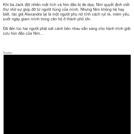
Khi ba Jack đột nhiên mất tích và hòn đảo bị đe dọa, Nim quyết định viết
thư nhờ sự giúp đỡ từ người hùng của mình. Nhưng Nim không hề hay
biết, tác giả Alexandra lại là một người phụ nữ tính cách rụt rè, mềm yếu,
suốt ngày giam mình trong căn hộ ở thành phố lớn.
Đã đến lúc hai người phải sát cánh bên nhau sẵn sàng cho hành trình giải
cứu hòn đảo của Nim...
Trailer: